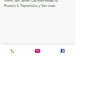
como San Javier, Las Arboledas, El 
Rosario II, Tepeolulco y San José. 
En materia forestal, refirió la puesta en 
marcha de la campaña de reforestación 
“Sembrando Vida, Cosechando Futuro”, 
que involucró a 3 mil 200 voluntarios en 
30 jornadas masivas y alcanzando una 
cifra récord de 15 mil árboles sembrados 
en la Sierra de Guadalupe, el Parque del 
Pueblo, el Parque Hidalgo, áreas verdes 
de Santa Cecilia, así como camellones de 
avenidas principales como Mario Colín, 