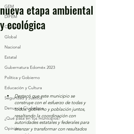
nueva etapa ambiental
GEM
DIFEM
y ecológica
Cultura
Global
Nacional
Estatal
Gubernatura Edoméx 2023
Política y Gobierno
Educación y Cultura
Destacó que este municipio se 
Seguridad y Justicia
construye con el esfuerzo de todas y 
Denuncia Ciudadana
todos: gobierno y población juntos, 
resaltando la coordinación con 
¿Qué pasa en tus municipios?
autoridades estatales y federales para 
Opinión
avanzar y transformar con resultados 