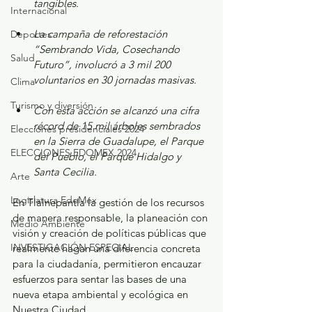
tangibles.
Internacional
La campaña de reforestación 
Deportes
“Sembrando Vida, Cosechando 
Salud
Futuro”, involucró a 3 mil 200 
voluntarios en 30 jornadas masivas.
Clima
Turismo y diversión
Con esta acción se alcanzó una cifra 
récord de 15 mil árboles sembrados 
Elecciones presidenciales 2024
en la Sierra de Guadalupe, el Parque 
ELECCIONES EDOMEX 2024
del Pueblo, el Parque Hidalgo y 
Santa Cecilia.
Arte
Legislatura EdoMéx
En Tlalnepantla la gestión de los recursos 
de manera responsable, la planeación con 
Medio Ambiente
visión y creación de políticas públicas que 
INVESTIGACIÓN ESPECIAL
realmente hagan una diferencia concreta 
para la ciudadanía, permitieron encauzar 
esfuerzos para sentar las bases de una 
nueva etapa ambiental y ecológica en 
Nuestra Ciudad. 