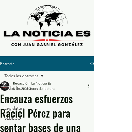
Entrada
Todas las entradas
Redacción: La Noticia Es
Todas las entradas
8 dic 2025
3 min de lectura
Encauza esfuerzos
Congreso
Raciel Pérez para
Legislatura
SEDECO
sentar bases de una
GEM