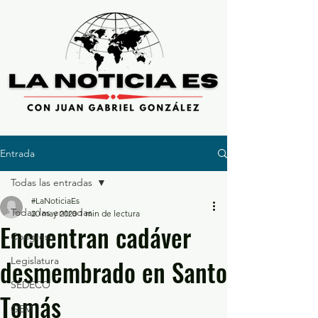
Entrada
Todas las entradas
#LaNoticiaEs
Todas las entradas
20 may 2020
1 min de lectura
Encuentran cadáver
Congreso
desmembrado en Santo
Legislatura
SEDECO
Tomás
GEM