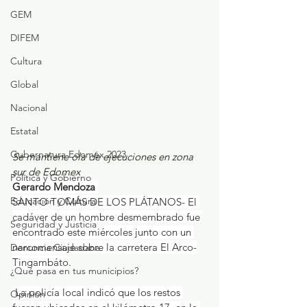
GEM
DIFEM
Cultura
Global
Nacional
Estatal
Gubernatura Edoméx 2023
Se mantiene ola de ejecuciones en zona 
sur de Edomex
Política y Gobierno
Gerardo Mendoza 
Educación y Cultura
SANTO TOMÁS DE LOS PLÁTANOS- El 
cadáver de un hombre desmembrado fue 
Seguridad y Justicia
encontrado este miércoles junto con un 
narcomensaje sobre la carretera El Arco-
Denuncia Ciudadana
Tingambáto.
¿Qué pasa en tus municipios?
 La policía local indicó que los restos 
Opinión