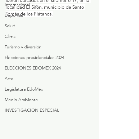
fueron ubicados en el kilómetro 17, en la 
Internacional
localidad El Sifón, municipio de Santo 
Tomás de los Plátanos.
Deportes
Salud
Clima
Turismo y diversión
Elecciones presidenciales 2024
ELECCIONES EDOMEX 2024
Arte
Legislatura EdoMéx
Medio Ambiente
INVESTIGACIÓN ESPECIAL