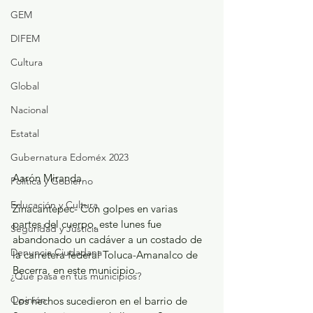
GEM
DIFEM
Cultura
Global
Nacional
Estatal
Gubernatura Edoméx 2023
Aarón Miranda 
Política y Gobierno
Educación y Cultura
Zinacantepec- Con golpes en varias 
partes del cuerpo, este lunes fue 
Seguridad y Justicia
abandonado un cadáver a un costado de 
Denuncia Ciudadana
la carretera federal Toluca-Amanalco de 
Becerra, en este municipio.
¿Qué pasa en tus municipios?
Opinión
Los hechos sucedieron en el barrio de 