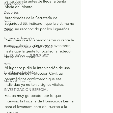
Santa Juanita antes de llegar a Santa 
Internacional
María del Monte.
Deportes
Autoridades de la Secretaría de 
Salud
Seguridad SS, indicaron que la víctima no 
pudo ser reconocido por los lugareños.
Clima
Turismo y diversión
Presumen que lo abandonaron durante la 
noche y desde algún carro lo aventaron, 
Elecciones presidenciales 2024
hasta que la gente lo localizó, alrededor 
ELECCIONES EDOMEX 2024
de las 07:00 horas.
Arte
Al lugar se pidió la intervención de una 
Legislatura EdoMéx
ambulancia de Protección Civil, así 
paramédicos confirmaron que ese 
Medio Ambiente
individuo ya no tenía signos vitales.
INVESTIGACIÓN ESPECIAL
Estaba muy golpeado, por lo que 
intervino la Fiscalía de Homicidios Lerma 
para el levantamiento del cuerpo a la 
morgue.