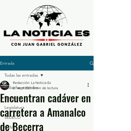
Entrada
Todas las entradas
Redacción: La Noticia Es
Todas las entradas
27 sept 2021
0 min de lectura
Encuentran cadáver en
Congreso
carretera a Amanalco
Legislatura
SEDECO
de Becerra
GEM