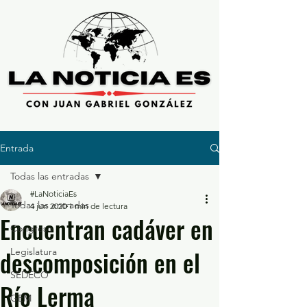
Entrada
Todas las entradas
#LaNoticiaEs
Todas las entradas
4 jun 2020
1 min de lectura
Encuentran cadáver en
Congreso
descomposición en el
Legislatura
SEDECO
Río Lerma
GEM