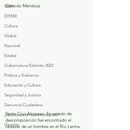
Gerardo Mendoza 
GEM
DIFEM
Cultura
Global
Nacional
Estatal
Gubernatura Edoméx 2023
Política y Gobierno
Educación y Cultura
Seguridad y Justicia
Denuncia Ciudadana
Santa Cruz Atizapan- En estado de 
¿Qué pasa en tus municipios?
descomposición fue encontrado el 
Opinión
cadáver de un hombre en el Río Lerma. 