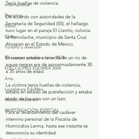
Tenía huellas de violencia.
Internacional
Deportes
De acuerdo con autoridades de la 
Secretaría de Seguridad (SS), el hallazgo 
Salud
tuvo lugar en el paraje El Llanito, colonia 
Clima
la Remolacha, municipio de Santa Cruz 
Atizapan en el Estado de México.
Turismo y diversión
Elecciones presidenciales 2024
El cuerpo estaba a la orilla de un río de 
aguas negras era de aproximadamente 30 
ELECCIONES EDOMEX 2024
a 35 años de edad.
Arte
La víctima tenía huellas de violencia, 
Legislatura EdoMéx
estaba en estado de putrefacción y estaba 
atado de los pies con un lazo. 
Medio Ambiente
INVESTIGACIÓN ESPECIAL
Para el levantamiento del cadáver 
intervino personal de la Fiscalía de 
Homicidios Lerma, hasta ese instante se 
desconocía su identidad.