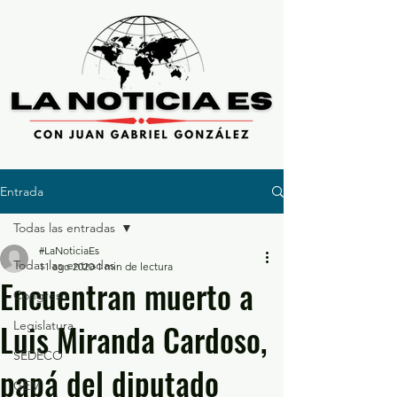
Entrada
Todas las entradas
#LaNoticiaEs
Todas las entradas
11 ago 2020
1 min de lectura
Encuentran muerto a
Congreso
Luis Miranda Cardoso,
Legislatura
SEDECO
papá del diputado
GEM