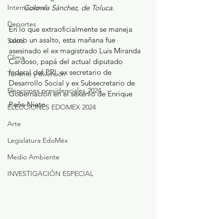
Internacional
Colonia Sánchez, de Toluca.
Deportes
En lo que extraoficialmente se maneja 
como un asalto, esta mañana fue 
Salud
asesinado el ex magistrado Luis Miranda 
Clima
Cardoso, papá del actual diputado 
federal del PRI, ex secretario de 
Turismo y diversión
Desarrollo Social y ex Subsecretario de 
Elecciones presidenciales 2024
Gobernación en el sexenio de Enrique 
Peña Nieto.
ELECCIONES EDOMEX 2024
Arte
Legislatura EdoMéx
Medio Ambiente
INVESTIGACIÓN ESPECIAL