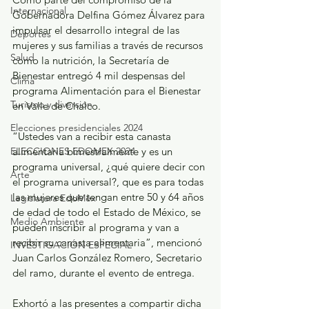
Internacional
Gobernadora Delfina Gómez Álvarez para 
impulsar el desarrollo integral de las 
Deportes
mujeres y sus familias a través de recursos 
Salud
como la nutrición, la Secretaría de 
Bienestar entregó 4 mil despensas del 
Clima
programa Alimentación para el Bienestar 
Turismo y diversión
en Valle de Chalco.
Elecciones presidenciales 2024
“Ustedes van a recibir esta canasta 
ELECCIONES EDOMEX 2024
alimentaria bimestralmente y es un 
programa universal, ¿qué quiere decir con 
Arte
el programa universal?, que es para todas 
las mujeres que tengan entre 50 y 64 años 
Legislatura EdoMéx
de edad de todo el Estado de México, se 
Medio Ambiente
pueden inscribir al programa y van a 
recibir su canasta alimentaria”, mencionó 
INVESTIGACIÓN ESPECIAL
Juan Carlos González Romero, Secretario 
del ramo, durante el evento de entrega.
Exhortó a las presentes a compartir dicha 