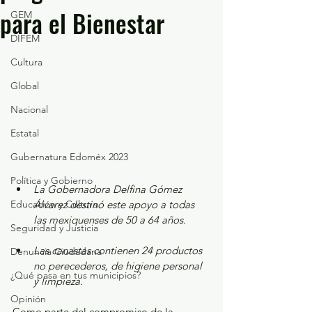
para el Bienestar
GEM
DIFEM
Cultura
Global
Nacional
Estatal
Gubernatura Edoméx 2023
Política y Gobierno
La Gobernadora Delfina Gómez 
Educación y Cultura
Álvarez destinó este apoyo a todas 
las mexiquenses de 50 a 64 años.
Seguridad y Justicia
Las canastas contienen 24 productos 
Denuncia Ciudadana
no perecederos, de higiene personal 
¿Qué pasa en tus municipios?
y limpieza.
Opinión
Como parte del compromiso de la 