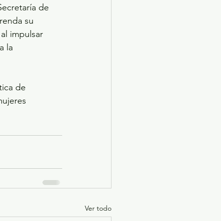
Secretaría de 
renda su 
l impulsar 
 la 
ica de 
mujeres 
Ver todo