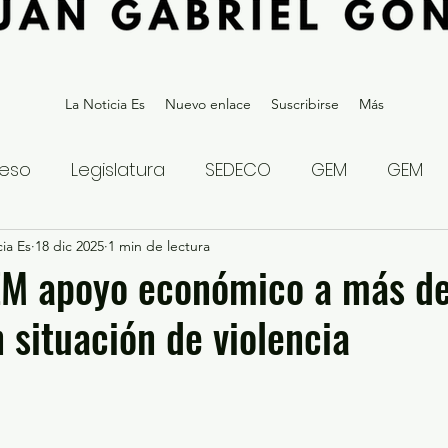
La Noticia Es
Nuevo enlace
Suscribirse
Más
eso
Legislatura
SEDECO
GEM
GEM
ia Es
statal
18 dic 2025
Gubernatura Edoméx 2023
1 min de lectura
Política y
EM apoyo económico a más de
 situación de violencia
eguridad y Justicia
Denuncia Ciudadana
ios?
Opinión
Internacional
Deportes