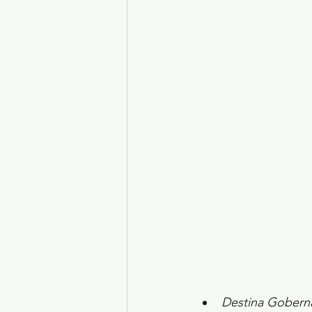
Turismo y diversión
El
Legislatura EdoMéx
Me
Destina Goberna