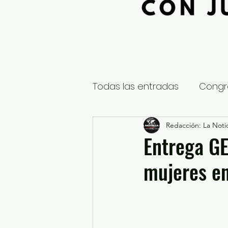
Todas las entradas
Congr
Global
Nacional
Redacción: La Notic
E
Entrega G
mujeres en
Educación y Cultura
S
¿Qué pasa en tus municip