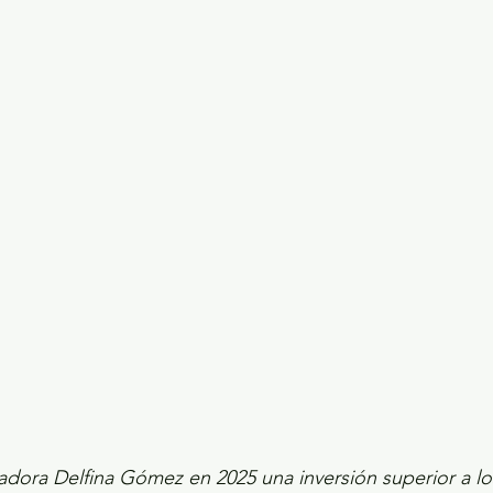
ecciones presidenciales 2024
ELECCIONES EDOME
dio Ambiente
INVESTIGACIÓN ESPECIAL
dora Delfina Gómez en 2025 una inversión superior a los