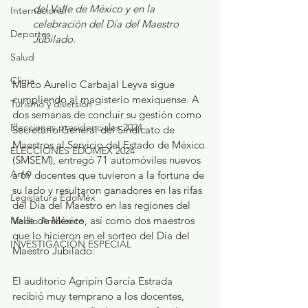
del Valle de México y en la 
Internacional
celebración del Día del Maestro 
Deportes
Jubilado.
Salud
Clima
Marco Aurelio Carbajal Leyva sigue 
cumpliendo al magisterio mexiquense. A 
Turismo y diversión
dos semanas de concluir su gestión como 
Elecciones presidenciales 2024
Secretario General del Sindicato de 
Maestros al Servicio del Estado de México 
ELECCIONES EDOMEX 2024
(SMSEM), entregó 71 automóviles nuevos 
Arte
a 69 docentes que tuvieron a la fortuna de 
su lado y resultaron ganadores en las rifas 
Legislatura EdoMéx
del Día del Maestro en las regiones del 
Valle de México, así como dos maestros 
Medio Ambiente
que lo hicieron en el sorteo del Día del 
INVESTIGACIÓN ESPECIAL
Maestro Jubilado.
El auditorio Agripín García Estrada 
recibió muy temprano a los docentes, 