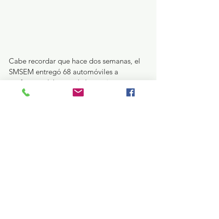
Cabe recordar que hace dos semanas, el 
SMSEM entregó 68 automóviles a 
profesores del resto de las regiones, por 
lo que, en suma, fueron 139 los 
afortunados maestros que estrenaron auto 
en fechas recientes, producto de la 
gestión de la dirigencia que encabeza 
Marco Aurelio Carbajal Leyva y la 
voluntad del gobierno de la maestra 
Delfina Gómez Álvarez.
Educación y Cultura