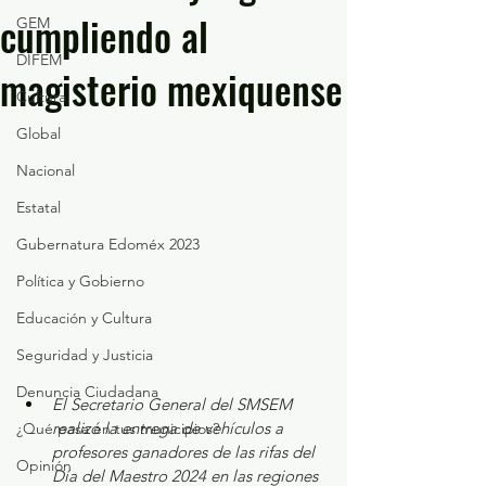
cumpliendo al
GEM
DIFEM
magisterio mexiquense
Cultura
Global
Nacional
Estatal
Gubernatura Edoméx 2023
Política y Gobierno
Educación y Cultura
Seguridad y Justicia
Denuncia Ciudadana
El Secretario General del SMSEM 
realizó la entrega de vehículos a 
¿Qué pasa en tus municipios?
profesores ganadores de las rifas del 
Opinión
Día del Maestro 2024 en las regiones 