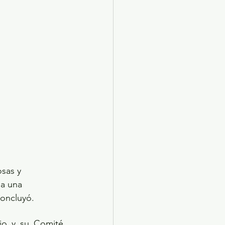
sas y 
 a una 
concluyó.
io y su Comité 