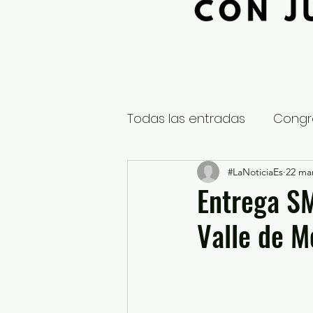
Todas las entradas
Congr
Global
Nacional
#LaNoticiaEs
22 ma
E
Entrega S
Valle de M
Educación y Cultura
S
¿Qué pasa en tus municip