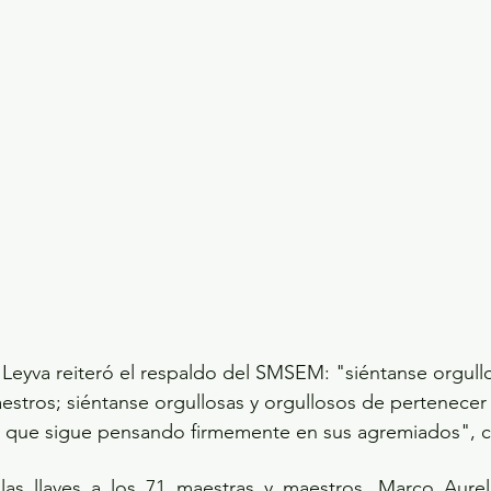
 Leyva reiteró el respaldo del SMSEM: "siéntanse orgullo
estros; siéntanse orgullosas y orgullosos de pertenecer
al que sigue pensando firmemente en sus agremiados", 
as llaves a los 71 maestras y maestros, Marco Aurel