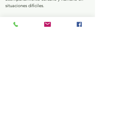
situaciones difíciles.
Con estas acciones, la dirigencia 2024-
2027 reafirma su proyecto sindical, 
enfocado en poner siempre en primer 
plano el bienestar de quienes dedican su 
vida a formar a los niños y jóvenes del 
Estado de México.
Estatal
Ver todo
Entradas recientes