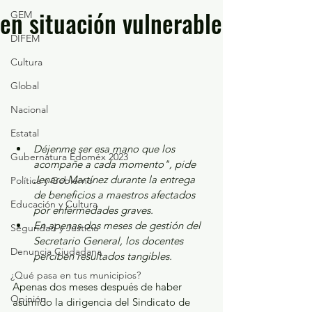
en situación vulnerable
GEM
DIFEM
Cultura
Global
Nacional
Estatal
Déjenme ser esa mano que los 
Gubernatura Edoméx 2023
acompañe a cada momento", pide 
Jenaro Martínez durante la entrega 
Política y Gobierno
de beneficios a maestros afectados 
Educación y Cultura
por enfermedades graves.
En apenas dos meses de gestión del 
Seguridad y Justicia
Secretario General, los docentes 
Denuncia Ciudadana
perciben resultados tangibles.
¿Qué pasa en tus municipios?
Apenas dos meses después de haber 
Opinión
asumido la dirigencia del Sindicato de 