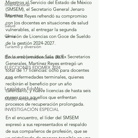
Maestros al Servicio del Estado de México 
Internacional
(SMSEM), el Secretario General Jenaro 
Deportes
Martínez Reyes refrendó su compromiso 
con los docentes en situaciones de salud 
Salud
vulnerables, al entregar la segunda 
emisión de Licencias con Goce de Sueldo 
Clima
de la gestión 2024-2027.
Turismo y diversión
En la emblemática Sala de Ex Secretarios 
Elecciones presidenciales 2024
Generales, Martínez Reyes entregó un 
ELECCIONES EDOMEX 2024
total de 17 licencias: ocho para docentes 
con enfermedades terminales, quienes 
Arte
recibirán el beneficio por un año 
Legislatura EdoMéx
calendario, y nueve licencias de hasta seis 
meses para aquellos que enfrentan 
Medio Ambiente
procesos de recuperación prolongada.
INVESTIGACIÓN ESPECIAL
En el encuentro, el líder del SMSEM 
expresó a sus representados el respaldo 
de sus compañeros de profesión, que se 
ve cristalizado de manera tangible en una 