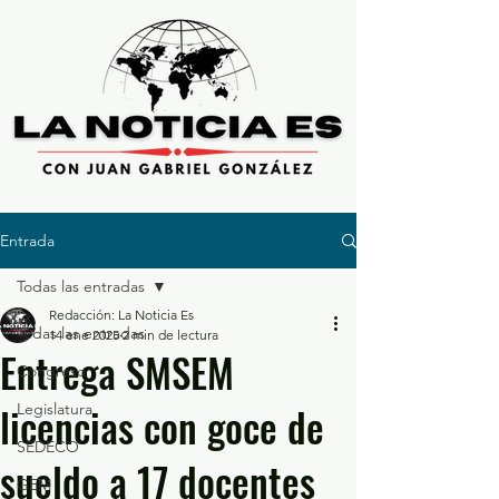
Entrada
Todas las entradas
Redacción: La Noticia Es
Todas las entradas
14 ene 2025
2 min de lectura
Entrega SMSEM
Congreso
licencias con goce de
Legislatura
SEDECO
sueldo a 17 docentes
GEM