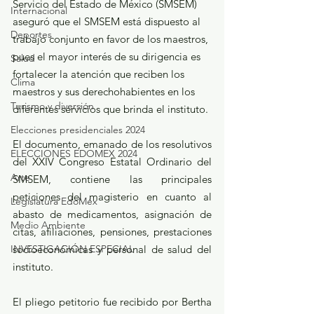
Servicio del Estado de México (SMSEM) 
Internacional
aseguró que el SMSEM está dispuesto al 
Deportes
trabajo conjunto en favor de los maestros, 
pues el mayor interés de su dirigencia es 
Salud
fortalecer la atención que reciben los 
Clima
maestros y sus derechohabientes en los 
Turismo y diversión
diferentes servicios que brinda el instituto.
Elecciones presidenciales 2024
El documento, emanado de los resolutivos 
ELECCIONES EDOMEX 2024
del XXIV Congreso Estatal Ordinario del 
Arte
SMSEM, contiene las principales 
peticiones del magisterio en cuanto al 
Legislatura EdoMéx
abasto de medicamentos, asignación de 
Medio Ambiente
citas, afiliaciones, pensiones, prestaciones 
socioeconómicas y personal de salud del 
INVESTIGACIÓN ESPECIAL
instituto.
El pliego petitorio fue recibido por Bertha 