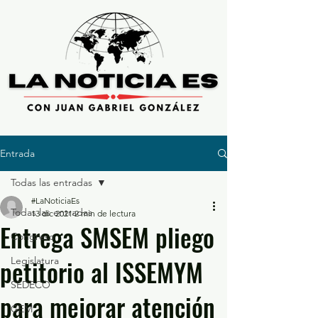
Entrada
Todas las entradas
#LaNoticiaEs
Todas las entradas
13 dic 2021
2 min de lectura
Entrega SMSEM pliego
Congreso
petitorio al ISSEMYM
Legislatura
SEDECO
para mejorar atención
GEM