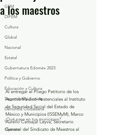
a los maestros
GEM
DIFEM
Cultura
Global
Nacional
Estatal
Gubernatura Edoméx 2023
Política y Gobierno
Educación y Cultura
Al entregar el Pliego Petitorio de los 
Seguridad y Justicia
Asuntos Médico-Asistenciales al Instituto 
de Seguridad Social del Estado de 
Denuncia Ciudadana
México y Municipios (ISSEMyM), Marco 
¿Qué pasa en tus municipios?
Aurelio Carbajal Leyva, Secretario 
General del Sindicato de Maestros al 
Opinión