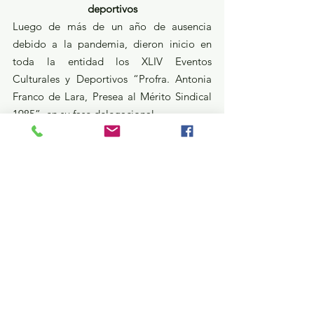
deportivos
Luego de más de un año de ausencia 
debido a la pandemia, dieron inicio en 
toda la entidad los XLIV Eventos 
Culturales y Deportivos “Profra. Antonia 
Franco de Lara, Presea al Mérito Sindical 
1985”, en su fase delegacional.
Con todas las medidas sanitarias 
preventivas, se desarrolló esta actividad en 
las más de mil delegaciones sindicales de 
las 13 regiones de la entidad; los eventos 
culturales y deportivos continúan con la 
fase sectorial, a efectuarse el 14 de enero 
de 2022, la regional el 18 de febrero de 
2022 y finalmente, la etapa estatal el 31 de 
marzo y 1 de abril de 2022.