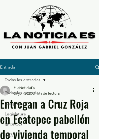
Entrada
Todas las entradas
#LaNoticiaEs
Todas las entradas
29 jun 2020
3 min de lectura
Entregan a Cruz Roja
Congreso
en Ecatepec pabellón
Legislatura
SEDECO
de vivienda temporal
GEM