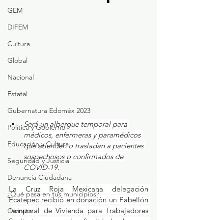
GEM
DIFEM
Cultura
Global
Nacional
Estatal
Gubernatura Edoméx 2023
Será un albergue temporal para 
Política y Gobierno
médicos, enfermeras y paramédicos 
Educación y Cultura
que atienden o trasladan a pacientes 
sospechosos o confirmados de 
Seguridad y Justicia
COVID-19.
Denuncia Ciudadana
La Cruz Roja Mexicana delegación 
¿Qué pasa en tus municipios?
Ecatepec recibió en donación un Pabellón 
Temporal de Vivienda para Trabajadores 
Opinión