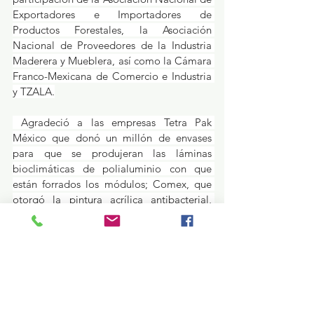
Exportadores e Importadores de 
Productos Forestales, la Asociación 
Nacional de Proveedores de la Industria 
Maderera y Mueblera, así como la Cámara 
Franco-Mexicana de Comercio e Industria 
y TZALA.
 Agradeció a las empresas Tetra Pak 
México que donó un millón de envases 
para que se produjeran las láminas 
bioclimáticas de polialuminio con que 
están forrados los módulos; Comex, que 
otorgó la pintura acrílica antibacterial, 
especial para hospitales, la cual se aplicó 
en el interior de las habitaciones; la fábrica 
del Grupo Dovela que construyó los 
módulos en Iztapalapa, así como a 
calentadores Calorex; Construmaderas, la 
tienda de deportes Decathlon México, 
Difer Trade, Spax Internacional, Fundación 