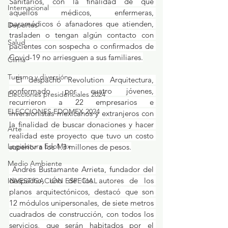
Sanitarios, con la finalidad de que 
Internacional
aquellos médicos, enfermeras, 
paramédicos ó afanadores que atienden, 
Deportes
trasladen o tengan algún contacto con 
Salud
pacientes con sospecha o confirmados de 
Covid-19 no arriesguen a sus familiares.
Clima
Turismo y diversión
 El despacho Revolution Arquitectura, 
conformado por cuatro jóvenes, 
Elecciones presidenciales 2024
recurrieron a 22 empresarios e 
ELECCIONES EDOMEX 2024
inversionistas mexicanos y extranjeros con 
la finalidad de buscar donaciones y hacer 
Arte
realidad este proyecto que tuvo un costo 
Legislatura EdoMéx
superior a los 1.3 millones de pesos.
Medio Ambiente
 Andrés Bustamante Arrieta, fundador del 
despacho, uno de los autores de los 
INVESTIGACIÓN ESPECIAL
planos arquitectónicos, destacó que son 
12 módulos unipersonales, de siete metros 
cuadrados de construcción, con todos los 
servicios, que serán habitados por el 