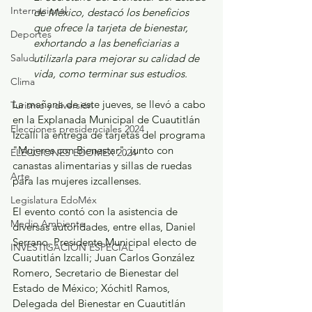
Internacional
de México, destacó los beneficios 
que ofrece la tarjeta de bienestar, 
Deportes
exhortando a las beneficiarias a 
Salud
utilizarla para mejorar su calidad de 
vida, como terminar sus estudios.
Clima
La mañana de este jueves, se llevó a cabo 
Turismo y diversión
en la Explanada Municipal de Cuautitlán 
Elecciones presidenciales 2024
Izcalli la entrega de tarjetas del programa 
"Mujeres con Bienestar", junto con 
ELECCIONES EDOMEX 2024
canastas alimentarias y sillas de ruedas 
Arte
para las mujeres izcallenses. 
Legislatura EdoMéx
El evento contó con la asistencia de 
Medio Ambiente
diversas autoridades, entre ellas, Daniel 
Serrano, Presidente Municipal electo de 
INVESTIGACIÓN ESPECIAL
Cuautitlán Izcalli; Juan Carlos González 
Romero, Secretario de Bienestar del 
Estado de México; Xóchitl Ramos, 
Delegada del Bienestar en Cuautitlán 