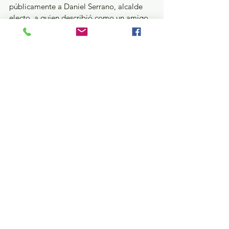
públicamente a Daniel Serrano, alcalde 
electo, a quien describió como un amigo 
y compañero de lucha de muchos años, 
asegurando que cuenta con el respaldo 
del Gobierno del Estado de México para 
las importantes tareas que tiene por 
delante.
Estatal
Ver todo
Entradas recientes