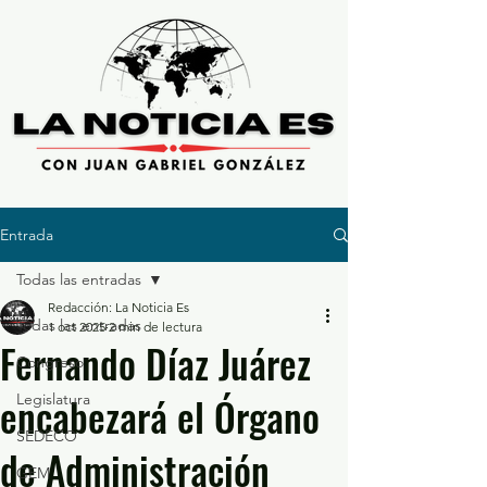
Entrada
Todas las entradas
Redacción: La Noticia Es
Todas las entradas
1 oct 2025
2 min de lectura
Fernando Díaz Juárez
Congreso
encabezará el Órgano
Legislatura
SEDECO
de Administración
GEM