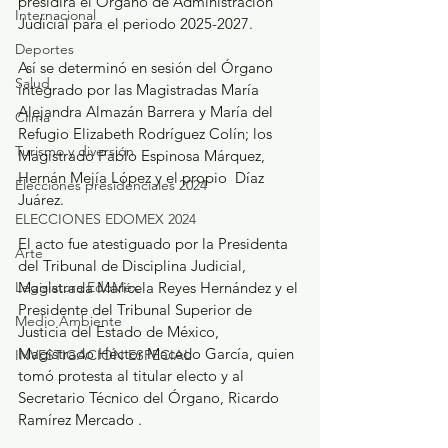
presidirá el Órgano de Administración 
Internacional
Judicial para el periodo 2025-2027.
Deportes
Así se determinó en sesión del Órgano 
Salud
integrado por las Magistradas María 
Alejandra Almazán Barrera y María del 
Clima
Refugio Elizabeth Rodríguez Colín; los 
Turismo y diversión
Magistrado Pablo Espinosa Márquez, 
Hernán Mejía López y el propio  Díaz 
Elecciones presidenciales 2024
Juárez.
ELECCIONES EDOMEX 2024
El acto fue atestiguado por la Presidenta 
Arte
del Tribunal de Disciplina Judicial, 
Magistrada Maricela Reyes Hernández y el 
Legislatura EdoMéx
Presidente del Tribunal Superior de 
Medio Ambiente
Justicia del Estado de México, 
Magistrado Héctor Macedo García, quien 
INVESTIGACIÓN ESPECIAL
tomó protesta al titular electo y al 
Secretario Técnico del Órgano, Ricardo 
Ramírez Mercado .