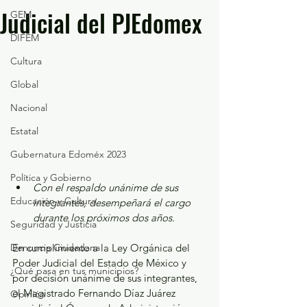
Judicial del PJEdomex
GEM
DIFEM
Cultura
Global
Nacional
Estatal
Gubernatura Edoméx 2023
Política y Gobierno
Con el respaldo unánime de sus 
Educación y Cultura
integrantes, desempeñará el cargo 
durante los próximos dos años.
Seguridad y Justicia
En cumplimiento a la Ley Orgánica del 
Denuncia Ciudadana
Poder Judicial del Estado de México y 
¿Qué pasa en tus municipios?
por decisión unánime de sus integrantes, 
el Magistrado Fernando Díaz Juárez 
Opinión