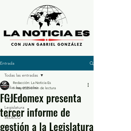
Entrada
Todas las entradas
Redacción: La Noticia Es
Todas las entradas
1 may 2025
3 min de lectura
FGJEdomex presenta
Congreso
tercer informe de
Legislatura
SEDECO
gestión a la Legislatura
GEM