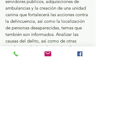
servidores públicos, adquisiciones de 
ambulancias y la creación de una unidad 
canina que fortalecerá las acciones contra 
la delincuencia, así como la localización 
de personas desaparecidas, temas que 
también son informados. Analizar las 
causas del delito, así como de otras 
conductas relacionadas con las diversas 
denuncias como pueden ser los delitos de 
género o la desaparición de personas, 
también forma parte de las acciones de 
investigación de la Fiscalía, resultados de 
estos estudios también son señalados en 
el Informe con el fin de identificar los 
retos que representan y el contexto social 
en el que ocurren.
El Tercer Informe de Gestión del Fiscal 
General al igual que el primero y 
segundo, pueden consultarse en la página 
oficial de la Fiscalía General de Justicia 