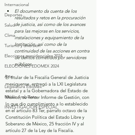
Internacional
El documento da cuenta de los 
Deportes
resultados y retos en la procuración 
de justicia, así como de los avances 
Salud
para las mejoras en los servicios, 
Clima
instalaciones y equipamiento de la 
Institución, así como de la 
Turismo y diversión
continuidad de las acciones en contra 
Elecciones presidenciales 2024
de delitos cometidos por servidores 
públicos.
ELECCIONES EDOMEX 2024
Arte
El titular de la Fiscalía General de Justicia 
mexiquense, entregó a la LXI Legislatura 
Legislatura EdoMéx
estatal y a la Gobernadora del Estado de 
Medio Ambiente
México, su Tercer Informe de Gestión, con 
lo que dio cumplimiento a lo establecido 
INVESTIGACIÓN ESPECIAL
en el artículo 83 Ter, párrafo octavo de la 
Constitución Política del Estado Libre y 
Soberano de México, 25 fracción IV y al 
artículo 27 de la Ley de la Fiscalía.