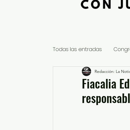
Todas las entradas
Congr
Global
Nacional
Redacción: La Notic
E
Fiacalia E
responsabl
Educación y Cultura
S
¿Qué pasa en tus municip