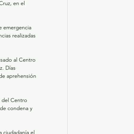
Cruz, en el 
de emergencia 
ncias realizadas 
esado al Centro 
z. Días 
 de aprehensión 
 del Centro 
a de condena y 
a ciudadanía el 