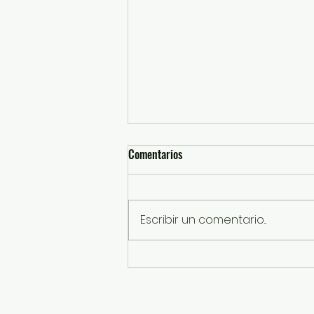
Comentarios
Escribir un comentario...
Sentencian a 13 años de prisión a
responsable de robo a transporte
público