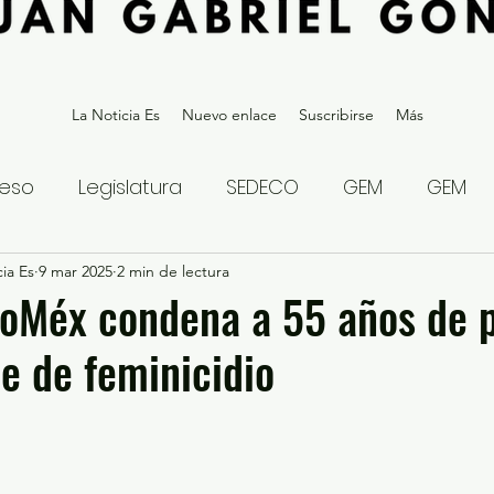
La Noticia Es
Nuevo enlace
Suscribirse
Más
eso
Legislatura
SEDECO
GEM
GEM
ia Es
statal
9 mar 2025
Gubernatura Edoméx 2023
2 min de lectura
Política y
doMéx condena a 55 años de p
e de feminicidio
eguridad y Justicia
Denuncia Ciudadana
ios?
Opinión
Internacional
Deportes