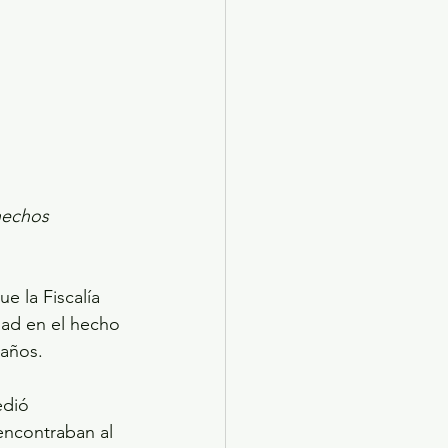
hechos 
e la Fiscalía 
dad en el hecho 
 años.
edió 
 encontraban al 