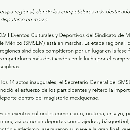
la etapa regional, donde los competidores más destacado
a disputarse en marzo.
 XLVII Eventos Culturales y Deportivos del Sindicato de M
 de México (SMSEM) está en marcha. La etapa regional, 
regiones sindicales compitieron por un lugar en la fase fi
 competidores más destacados en la lucha por el campeo
sciplinas.
los 14 actos inaugurales, el Secretario General del SM
oció el esfuerzo de los participantes y reiteró la impor
l deporte dentro del magisterio mexiquense.
 en eventos culturales como canto, oratoria, ensayo, p
pintura, así como en deportes como ajedrez, básquetbol, 
rontón y atletismo, aseguraron su pase a la gran final, qu