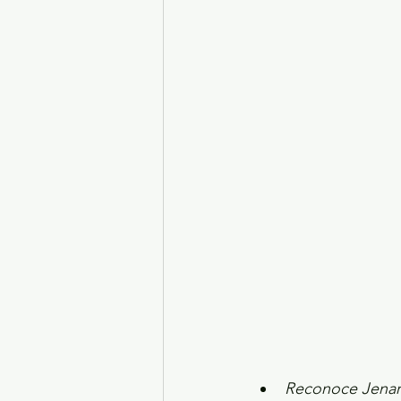
Turismo y diversión
El
Legislatura EdoMéx
Me
Reconoce Jenaro