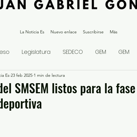
La Noticia Es
Nuevo enlace
Suscribirse
Más
eso
Legislatura
SEDECO
GEM
GEM
ia Es
statal
23 feb 2025
Gubernatura Edoméx 2023
1 min de lectura
Política y
 del SMSEM listos para la fase
 deportiva
eguridad y Justicia
Denuncia Ciudadana
ios?
Opinión
Internacional
Deportes