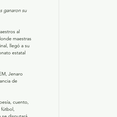
s ganaron su 
aestros al 
donde maestras 
nal, llegó a su 
nato estatal 
SEM, Jenaro 
tancia de 
oesía, cuento, 
fútbol, 
e se disputará 