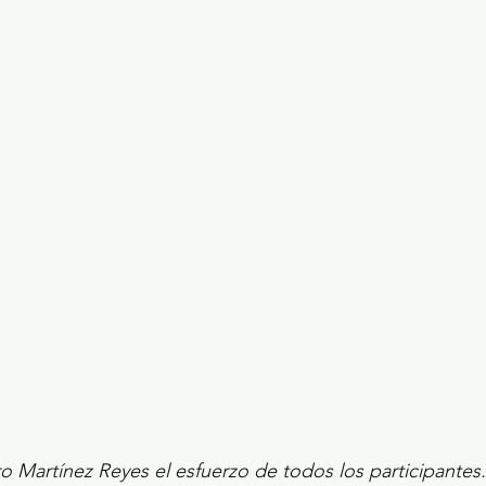
ecciones presidenciales 2024
ELECCIONES EDOME
dio Ambiente
INVESTIGACIÓN ESPECIAL
 Martínez Reyes el esfuerzo de todos los participantes.