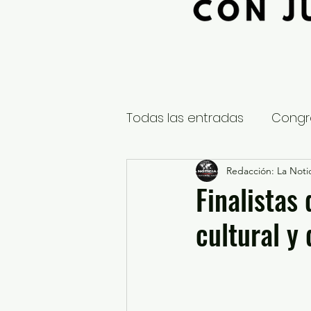
Todas las entradas
Congr
Global
Nacional
Redacción: La Notic
E
Finalistas
cultural y
Educación y Cultura
S
¿Qué pasa en tus municip