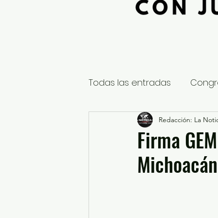
Todas las entradas
Congr
Global
Nacional
Redacción: La Notic
E
Firma GEM
Michoacán 
Educación y Cultura
S
¿Qué pasa en tus municip