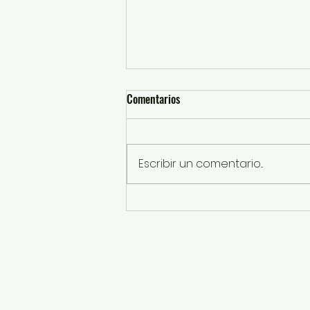
Comentarios
Escribir un comentario...
Inaugura GEM Sistema de
Humedales Artificiales