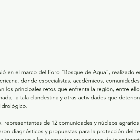
bió en el marco del Foro “Bosque de Agua”, realizado en
ricana, donde especialistas, académicos, comunidades o
n los principales retos que enfrenta la región, entre ell
ada, la tala clandestina y otras actividades que deteriora
hidrológico.
o, representantes de 12 comunidades y núcleos agrarios
on diagnósticos y propuestas para la protección del terr
 incorporar a las juventudes en acciones de investigac