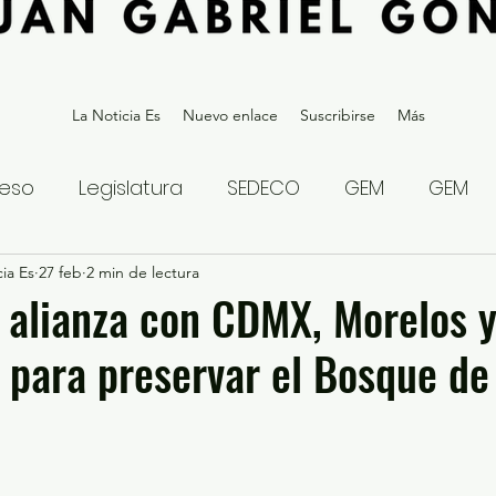
La Noticia Es
Nuevo enlace
Suscribirse
Más
eso
Legislatura
SEDECO
GEM
GEM
ia Es
statal
27 feb
2 min de lectura
Gubernatura Edoméx 2023
Política y
 alianza con CDMX, Morelos 
para preservar el Bosque de
eguridad y Justicia
Denuncia Ciudadana
ios?
Opinión
Internacional
Deportes