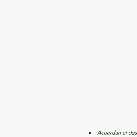
Turismo y diversión
El
Legislatura EdoMéx
Me
Acuerdan el des