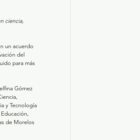
 ciencia, 
on un acuerdo 
vación del 
uido para más 
elfina Gómez 
iencia, 
a y Tecnología 
 Educación, 
gas de Morelos 