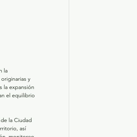
 la 
riginarias y 
os la expansión 
n el equilibrio 
 de la Ciudad 
itorio, así 
ión, monitoreo 