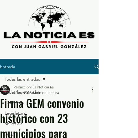
Entrada
Todas las entradas
Redacción: La Noticia Es
Todas las entradas
22 dic 2025
1 min de lectura
Firma GEM convenio
Congreso
histórico con 23
Legislatura
SEDECO
municipios para
GEM