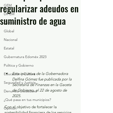
regularizar adeudos en
GEM
DIFEM
suministro de agua
Cultura
Global
Nacional
Estatal
Gubernatura Edoméx 2023
Política y Gobierno
Esta iniciativa de la Gobernadora 
Educación y Cultura
Delfina Gómez fue publicada por la 
Seguridad y Justicia
Secretaría de Finanzas en la Gaceta 
de Gobierno, el 22 de agosto de 
Denuncia Ciudadana
2025.
¿Qué pasa en tus municipios?
Con el objetivo de fortalecer la 
Opinión
sostenibilidad financiera de los servicios 