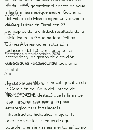
Internacional
hidráulicos y garantizar el abasto de agua 
a las familias mexiquenses, el Gobierno 
Deportes
del Estado de México signó un Convenio 
Salud
de Regularización Fiscal con 23 
municipios de la entidad, resultado de la 
Clima
iniciativa de la Gobernadora Delfina 
Gómez Álvarez, quien autorizó la 
Turismo y diversión
reducción del 100 por ciento de los 
Elecciones presidenciales 2024
accesorios y los gastos de ejecución 
publicado en la Gaceta del Gobierno 
ELECCIONES EDOMEX 2024
estatal.
Arte
Beatriz García Villegas, Vocal Ejecutiva de 
Legislatura EdoMéx
la Comisión del Agua del Estado de 
Medio Ambiente
México (CAEM), destacó que la firma de 
este convenio representa un paso 
INVESTIGACIÓN ESPECIAL
estratégico para fortalecer la 
infraestructura hidráulica, mejorar la 
operación de los sistemas de agua 
potable, drenaje y saneamiento, así como 