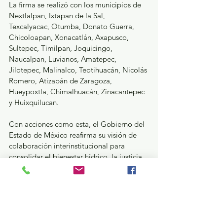
La firma se realizó con los municipios de 
Nextlalpan, Ixtapan de la Sal, 
Texcalyacac, Otumba, Donato Guerra, 
Chicoloapan, Xonacatlán, Axapusco, 
Sultepec, Timilpan, Joquicingo, 
Naucalpan, Luvianos, Amatepec, 
Jilotepec, Malinalco, Teotihuacán, Nicolás 
Romero, Atizapán de Zaragoza, 
Hueypoxtla, Chimalhuacán, Zinacantepec 
y Huixquilucan.
Con acciones como esta, el Gobierno del 
Estado de México reafirma su visión de 
colaboración interinstitucional para 
consolidar el bienestar hídrico, la justicia 
social y la mejora continua de los 
servicios públicos en la entidad.
GEM