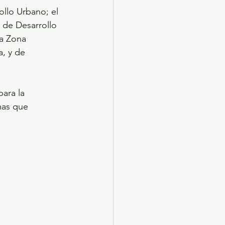
llo Urbano; el 
 de Desarrollo 
a Zona 
, y de 
ara la 
mas que 