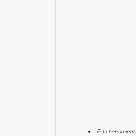
Turismo y diversión
El
Legislatura EdoMéx
Me
Esta herramienta