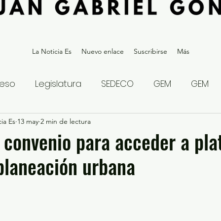
La Noticia Es
Nuevo enlace
Suscribirse
Más
eso
Legislatura
SEDECO
GEM
GEM
ia Es
statal
13 may
2 min de lectura
Gubernatura Edoméx 2023
Política y
convenio para acceder a pla
 planeación urbana
eguridad y Justicia
Denuncia Ciudadana
ios?
Opinión
Internacional
Deportes