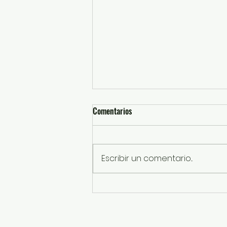
Comentarios
Escribir un comentario...
Avanza GEM en 71.4%
construcción de la Línea 3 del
Mexicable