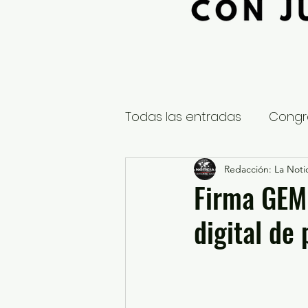
Todas las entradas
Congr
Global
Nacional
Redacción: La Notic
E
Firma GEM 
digital de
Educación y Cultura
S
¿Qué pasa en tus municip