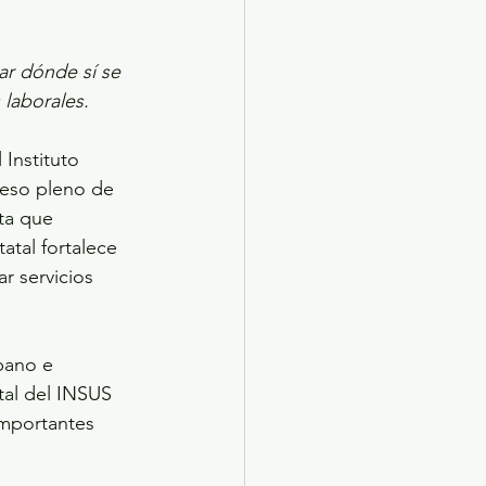
r dónde sí se 
 laborales.
Instituto 
ceso pleno de 
ta que 
atal fortalece 
r servicios 
bano e 
ital del INSUS 
mportantes 