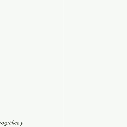
X 2024
Arte
eográfica y 