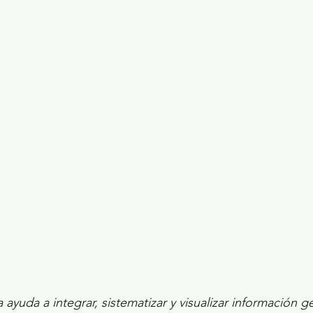
ecciones presidenciales 2024
ELECCIONES EDOME
dio Ambiente
INVESTIGACIÓN ESPECIAL
 ayuda a integrar, sistematizar y visualizar información g