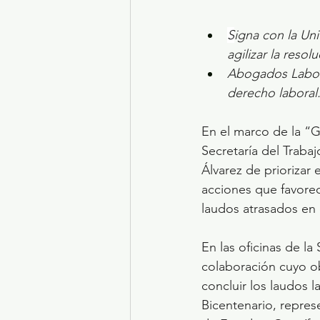
S
igna con la Un
agilizar la reso
Abogados Labora
derecho laboral
En el marco de la “G
Secretaría del Traba
Álvarez de priorizar 
acciones que favorece
laudos atrasados en 
En las oficinas de la
colaboración cuyo ob
concluir los laudos 
Bicentenario, repres