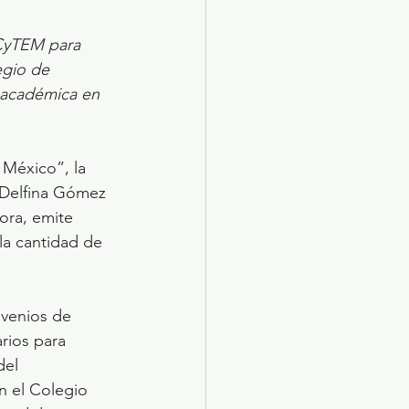
ECyTEM para 
egio de 
 académica en 
 México”, la 
 Delfina Gómez 
ora, emite 
 la cantidad de 
nvenios de 
rios para 
del 
n el Colegio 