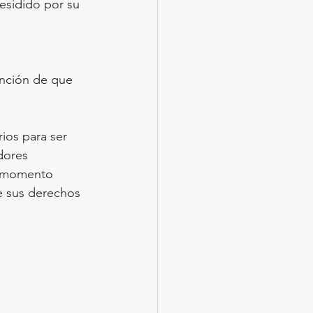
esidido por su 
ención de que 
ios para ser 
dores 
n momento 
e sus derechos 