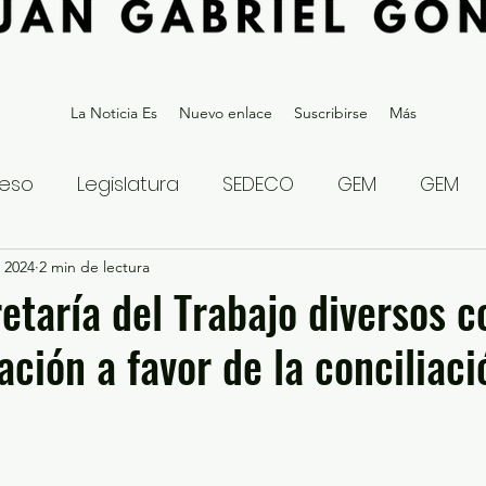
La Noticia Es
Nuevo enlace
Suscribirse
Más
eso
Legislatura
SEDECO
GEM
GEM
 2024
statal
2 min de lectura
Gubernatura Edoméx 2023
Política y
etaría del Trabajo diversos c
ación a favor de la conciliaci
eguridad y Justicia
Denuncia Ciudadana
ios?
Opinión
Internacional
Deportes