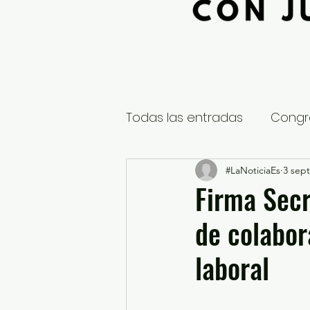
Todas las entradas
Congr
Global
Nacional
#LaNoticiaEs
3 sept
E
Firma Secr
de colabor
Educación y Cultura
S
laboral
¿Qué pasa en tus municip