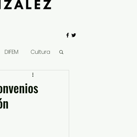
DIFEM
Cultura
 Gobierno
onvenios
ón
Salud
Clima