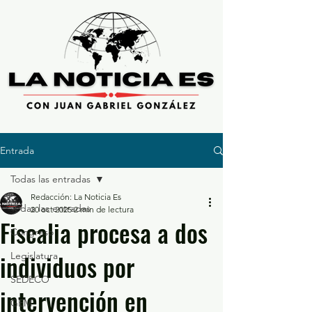
Entrada
Todas las entradas
Redacción: La Noticia Es
Todas las entradas
20 oct 2025
2 min de lectura
Fiscalia procesa a dos
Congreso
individuos por
Legislatura
SEDECO
intervención en
GEM