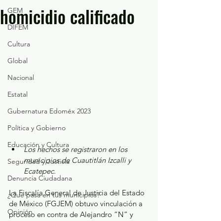
homicidio calificado
GEM
DIFEM
Cultura
Global
Nacional
Estatal
Gubernatura Edoméx 2023
Política y Gobierno
Educación y Cultura
Los hechos se registraron en los 
municipios de Cuautitlán Izcalli y 
Seguridad y Justicia
Ecatepec.
Denuncia Ciudadana
La Fiscalía General de Justicia del Estado 
¿Qué pasa en tus municipios?
de México (FGJEM) obtuvo vinculación a 
Opinión
proceso en contra de Alejandro “N” y 