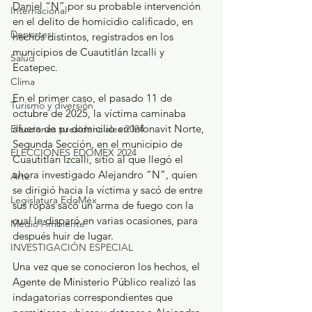
Daniel “N” por su probable intervención 
Internacional
en el delito de homicidio calificado, en 
Deportes
hechos distintos, registrados en los 
municipios de Cuautitlán Izcalli y 
Salud
Ecatepec.
Clima
En el primer caso, el pasado 11 de 
Turismo y diversión
octubre de 2025, la víctima caminaba 
afuera de su domicilio en Infonavit Norte, 
Elecciones presidenciales 2024
Segunda Sección, en el municipio de 
ELECCIONES EDOMEX 2024
Cuautitlán Izcalli, sitio al que llegó el 
ahora investigado Alejandro “N”, quien 
Arte
se dirigió hacia la víctima y sacó de entre 
Legislatura EdoMéx
sus ropas sacó un arma de fuego con la 
cual le disparó en varias ocasiones, para 
Medio Ambiente
después huir de lugar.
INVESTIGACIÓN ESPECIAL
Una vez que se conocieron los hechos, el 
Agente de Ministerio Público realizó las 
indagatorias correspondientes que 