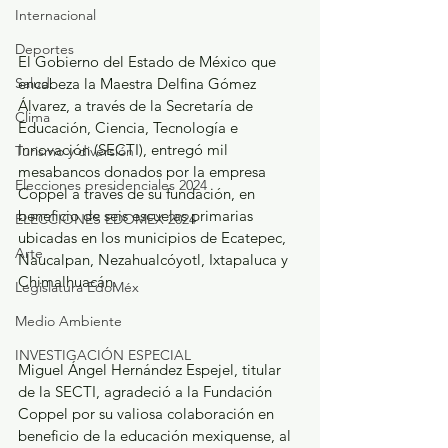
Internacional
Deportes
El Gobierno del Estado de México que 
Salud
encabeza la Maestra Delfina Gómez 
Álvarez, a través de la Secretaría de 
Clima
Educación, Ciencia, Tecnología e 
Innovación (SECTI), entregó mil 
Turismo y diversión
mesabancos donados por la empresa 
Elecciones presidenciales 2024
Coppel a través de su fundación, en 
beneficio de seis escuelas primarias 
ELECCIONES EDOMEX 2024
ubicadas en los municipios de Ecatepec, 
Arte
Naucalpan, Nezahualcóyotl, Ixtapaluca y 
Chimalhuacán.
Legislatura EdoMéx
Medio Ambiente
INVESTIGACIÓN ESPECIAL
Miguel Ángel Hernández Espejel, titular 
de la SECTI, agradeció a la Fundación 
Coppel por su valiosa colaboración en 
beneficio de la educación mexiquense, al 