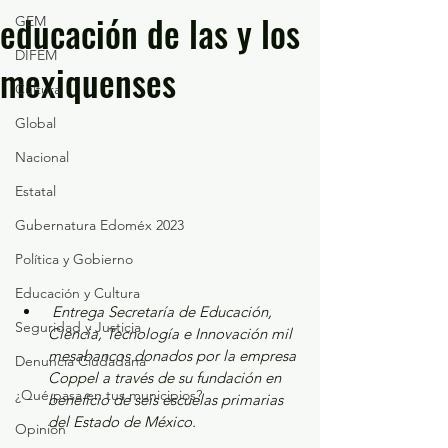
educación de las y los
GEM
DIFEM
mexiquenses
Cultura
Global
Nacional
Estatal
Gubernatura Edoméx 2023
Política y Gobierno
Educación y Cultura
Entrega Secretaría de Educación, 
Seguridad y Justicia
Ciencia, Tecnología e Innovación mil 
mesabancos donados por la empresa 
Denuncia Ciudadana
Coppel a través de su fundación en 
¿Qué pasa en tus municipios?
beneficio de seis escuelas primarias 
del Estado de México.
Opinión