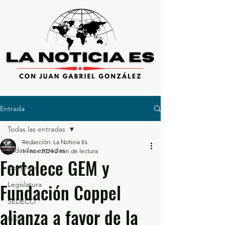
Entrada
Todas las entradas
Redacción: La Noticia Es
Todas las entradas
14 nov 2024
2 min de lectura
Fortalece GEM y
Congreso
Fundación Coppel
Legislatura
SEDECO
alianza a favor de la
GEM