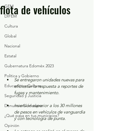
flota de vehículos
GEM
DIFEM
Cultura
Global
Nacional
Estatal
Gubernatura Edoméx 2023
Política y Gobierno
Se entregaron unidades nuevas para 
Educación y Cultura
eficientar la respuesta a reportes de 
fugas y mantenimiento.
Seguridad y Justicia
Inversión superior a los 30 millones 
Denuncia Ciudadana
de pesos en vehículos de vanguardia 
¿Qué pasa en tus municipios?
y con tecnología de punta.
Opinión