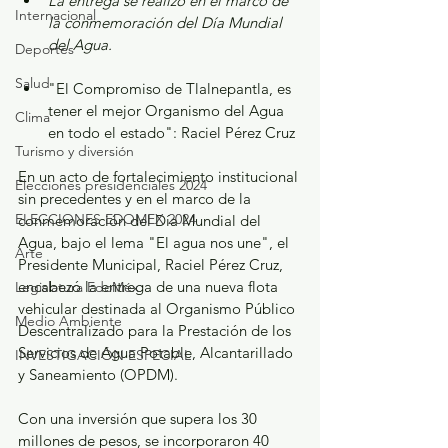
La entrega se realizó en el marco de 
Internacional
la conmemoración del Día Mundial 
del Agua.
Deportes
Salud
"El Compromiso de Tlalnepantla, es 
tener el mejor Organismo del Agua 
Clima
en todo el estado": Raciel Pérez Cruz
Turismo y diversión
En un acto de fortalecimiento institucional 
Elecciones presidenciales 2024
sin precedentes y en el marco de la 
ELECCIONES EDOMEX 2024
conmemoración del Día Mundial del 
Agua, bajo el lema "El agua nos une", el 
Arte
Presidente Municipal, Raciel Pérez Cruz, 
encabezó la entrega de una nueva flota 
Legislatura EdoMéx
vehicular destinada al Organismo Público 
Medio Ambiente
Descentralizado para la Prestación de los 
Servicios de Agua Potable, Alcantarillado 
INVESTIGACIÓN ESPECIAL
y Saneamiento (OPDM). 
Con una inversión que supera los 30 
millones de pesos, se incorporaron 40 