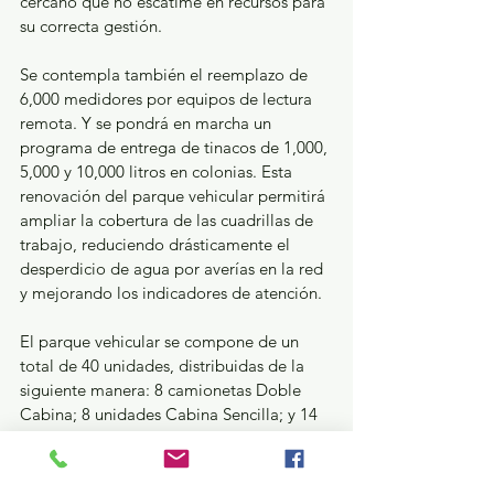
cercano que no escatime en recursos para 
su correcta gestión. 
Se contempla también el reemplazo de 
6,000 medidores por equipos de lectura 
remota. Y se pondrá en marcha un 
programa de entrega de tinacos de 1,000, 
5,000 y 10,000 litros en colonias. Esta 
renovación del parque vehicular permitirá 
ampliar la cobertura de las cuadrillas de 
trabajo, reduciendo drásticamente el 
desperdicio de agua por averías en la red 
y mejorando los indicadores de atención. 
El parque vehicular se compone de un 
total de 40 unidades, distribuidas de la 
siguiente manera: 8 camionetas Doble 
Cabina; 8 unidades Cabina Sencilla; y 14 
vehículos Estaquitas de 1.5 toneladas; 
sumando además 3 camiones Redilas de 
3.5 toneladas; un camión Hino 500 1024; 