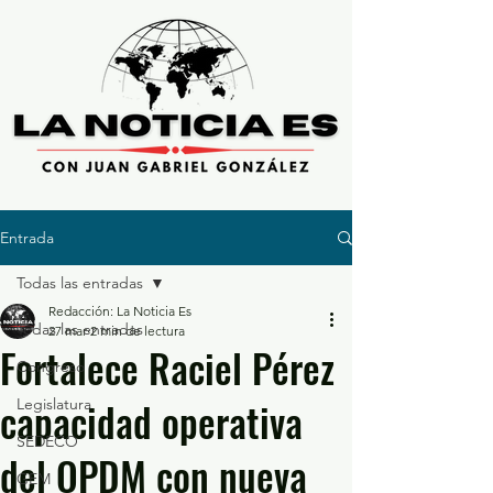
Entrada
Todas las entradas
Redacción: La Noticia Es
Todas las entradas
27 mar
2 min de lectura
Fortalece Raciel Pérez
Congreso
capacidad operativa
Legislatura
SEDECO
del OPDM con nueva
GEM