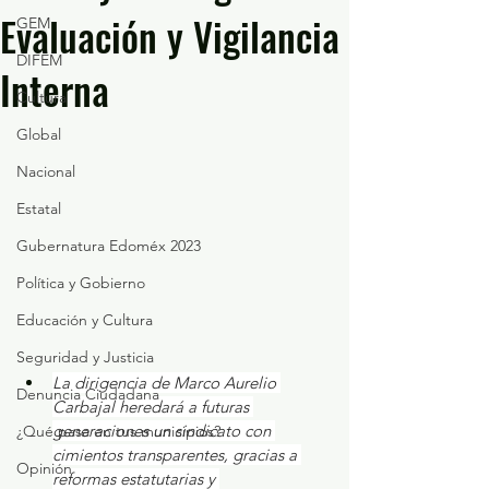
Evaluación y Vigilancia
GEM
DIFEM
Interna
Cultura
Global
Nacional
Estatal
Gubernatura Edoméx 2023
Política y Gobierno
Educación y Cultura
Seguridad y Justicia
La dirigencia de Marco Aurelio 
Denuncia Ciudadana
Carbajal heredará a futuras 
generaciones un sindicato con 
¿Qué pasa en tus municipios?
cimientos transparentes, gracias a 
Opinión
reformas estatutarias y 