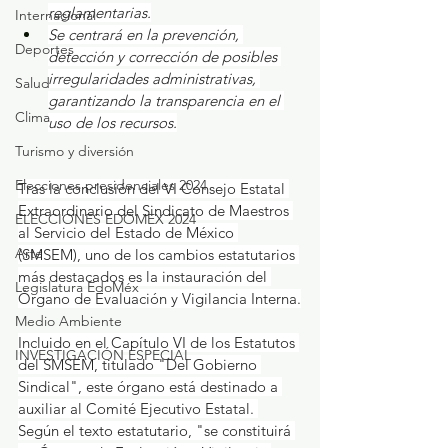
reglamentarias.
Internacional
Se centrará en la prevención, 
Deportes
detección y corrección de posibles 
irregularidades administrativas, 
Salud
garantizando la transparencia en el 
Clima
uso de los recursos.
Turismo y diversión
Elecciones presidenciales 2024
Tras la conclusión del VI Consejo Estatal 
Extraordinario del Sindicato de Maestros 
ELECCIONES EDOMEX 2024
al Servicio del Estado de México 
Arte
(SMSEM), uno de los cambios estatutarios 
más destacados es la instauración del 
Legislatura EdoMéx
Órgano de Evaluación y Vigilancia Interna.
Medio Ambiente
Incluido en el Capítulo VI de los Estatutos 
INVESTIGACIÓN ESPECIAL
del SMSEM, titulado "Del Gobierno 
Sindical", este órgano está destinado a 
auxiliar al Comité Ejecutivo Estatal. 
Según el texto estatutario, "se constituirá 