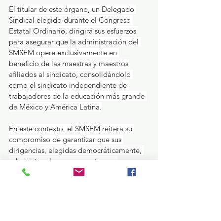
El titular de este órgano, un Delegado 
Sindical elegido durante el Congreso 
Estatal Ordinario, dirigirá sus esfuerzos 
para asegurar que la administración del 
SMSEM opere exclusivamente en 
beneficio de las maestras y maestros 
afiliados al sindicato, consolidándolo 
como el sindicato independiente de 
trabajadores de la educación más grande 
de México y América Latina.
En este contexto, el SMSEM reitera su 
compromiso de garantizar que sus 
dirigencias, elegidas democráticamente, 
administren los recursos y tomen 
decisiones con la conciencia de preservar 
los intereses laborales, económicos, 
profesionales, de salud y seguridad social 
del magisterio mexiquense. Con estos 
cambios, la dirigencia que encabeza 