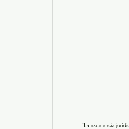
Turismo y diversión
El
Legislatura EdoMéx
Me
“La excelencia jurídi