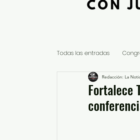
Todas las entradas
Congr
Global
Nacional
Redacción: La Notic
E
Fortalece 
conferenci
Educación y Cultura
S
¿Qué pasa en tus municip