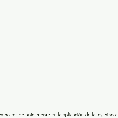
ecciones presidenciales 2024
ELECCIONES EDOME
dio Ambiente
INVESTIGACIÓN ESPECIAL
ca no reside únicamente en la aplicación de la ley, sino 