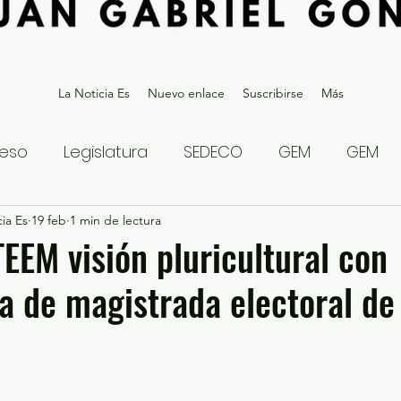
La Noticia Es
Nuevo enlace
Suscribirse
Más
eso
Legislatura
SEDECO
GEM
GEM
ia Es
statal
19 feb
1 min de lectura
Gubernatura Edoméx 2023
Política y
TEEM visión pluricultural con
a de magistrada electoral d
eguridad y Justicia
Denuncia Ciudadana
ios?
Opinión
Internacional
Deportes