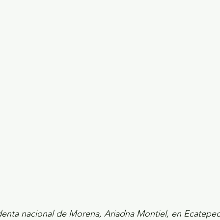
ecciones presidenciales 2024
ELECCIONES EDOME
dio Ambiente
INVESTIGACIÓN ESPECIAL
identa nacional de Morena, Ariadna Montiel, en Ecatepe