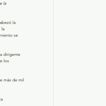
 la 
abezó la 
la 
miento se 
 dirigente 
e los 
te más de mil 
ta 