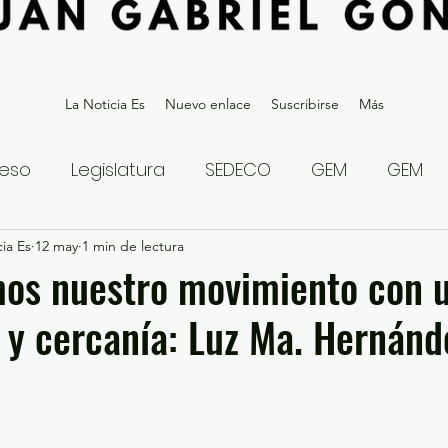
La Noticia Es
Nuevo enlace
Suscribirse
Más
eso
Legislatura
SEDECO
GEM
GEM
ia Es
statal
12 may
1 min de lectura
Gubernatura Edoméx 2023
Política y
os nuestro movimiento con u
 y cercanía: Luz Ma. Hernánd
eguridad y Justicia
Denuncia Ciudadana
ios?
Opinión
Internacional
Deportes