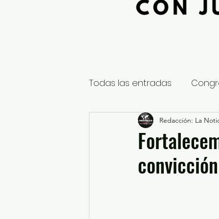
Todas las entradas
Congr
Global
Nacional
Redacción: La Notic
E
Fortalecem
convicción
Educación y Cultura
S
¿Qué pasa en tus municip