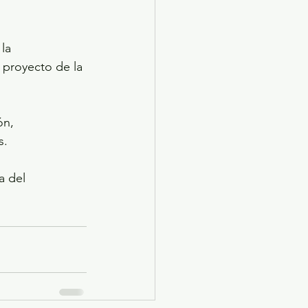
la 
l proyecto de la 
ón, 
s.
a del 