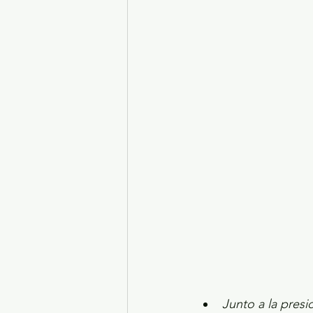
Turismo y diversión
El
Legislatura EdoMéx
Me
Junto a la pres