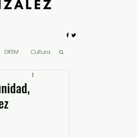
DIFEM
Cultura
 Gobierno
nidad,
ez
Salud
Clima