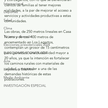
Internacional
cientos de familias al tener mejores 
vialidades, a la par de mejorar el acceso a 
Deportes
servicios y actividades productivas a estas 
Salud
comunidades.
Clima
Las obras, de 250 metros lineales en Casa 
Turismo y diversión
Nueva y de casi 400 metros de 
encementado en Los Lagartos, 
Elecciones presidenciales 2024
contemplan un grosor de 15 centímetros 
para garantizar una durabilidad mayor a 
ELECCIONES EDOMEX 2024
20 años, ya que la intención es fortalecer 
Arte
los caminos rurales con materiales de 
calidad, y responder a una de las 
Legislatura EdoMéx
demandas históricas de estas 
Medio Ambiente
poblaciones. 
INVESTIGACIÓN ESPECIAL