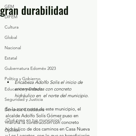
gran durabilidad
GEM
DIFEM
Cultura
Global
Nacional
Estatal
Gubernatura Edoméx 2023
Política y Gobierno
Encabeza Adolfo Solis el inicio de 
encementados con concreto 
Educación y Cultura
hidráulico en  el norte del municipio.
Seguridad y Justicia
En la zona norte de este municipio, el 
Denuncia Ciudadana
alcalde Adolfo Solís Gómez puso en 
¿Qué pasa en tus municipios?
marcha la construcción con concreto 
hidráulico de dos caminos en Casa Nueva 
Opinión
y Los Lagartos, con lo que se beneficiarán 