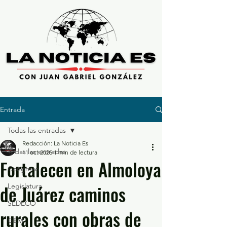
Entrada
Todas las entradas
Redacción: La Noticia Es
Todas las entradas
11 oct 2025
1 min de lectura
Fortalecen en Almoloya
Congreso
de Juárez caminos
Legislatura
SEDECO
rurales con obras de
GEM