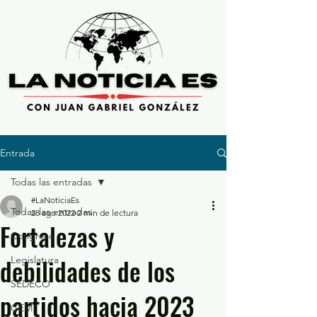
Entrada
Todas las entradas
#LaNoticiaEs
Todas las entradas
28 ago 2022
2 min de lectura
Fortalezas y
Congreso
debilidades de los
Legislatura
SEDECO
partidos hacia 2023
GEM