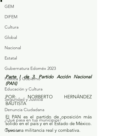
GEM
DIFEM
Cultura
Global
Nacional
Estatal
Gubernatura Edoméx 2023
Parte I de 3. Partido Acción Nacional 
Política y Gobierno
(PAN)
Educación y Cultura
POR: NORBERTO HERNÁNDEZ 
Seguridad y Justicia
BAUTISTA
Denuncia Ciudadana
El PAN es el partido de oposición más 
¿Qué pasa en tus municipios?
sólido en el país y en el Estado de México. 
Tuvo una militancia real y combativa.
Opinión