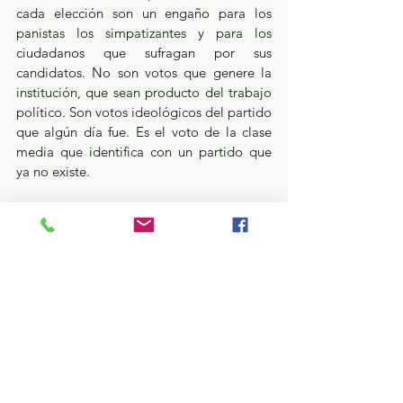
cada elección son un engaño para los 
panistas los simpatizantes y para los 
ciudadanos que sufragan por sus 
candidatos. No son votos que genere la 
institución, que sean producto del trabajo 
político. Son votos ideológicos del partido 
que algún día fue. Es el voto de la clase 
media que identifica con un partido que 
ya no existe.
El partido ahora funciona como una 
organización que en lugar de dirigentes 
tiene patrones y, estos, buscan 
rentabilidad personal. No hacen política, 
hacen negocio con el servicio público. Hay 
reuniones del panismo que ni Mario Puzo 
imaginó.
El PAN no va a perder frente a MORENA; 
está perdido desde hace años por sus 