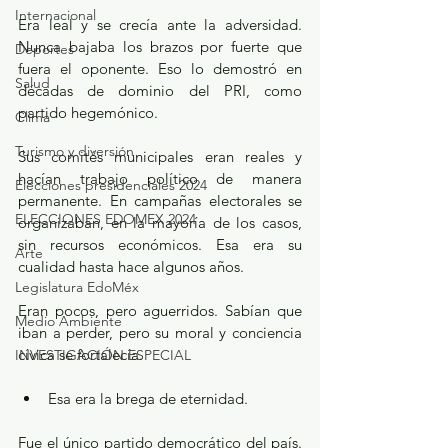
Internacional
Era leal y se crecía ante la adversidad. 
Nunca bajaba los brazos por fuerte que 
Deportes
fuera el oponente. Eso lo demostró en 
Salud
décadas de dominio del PRI, como 
partido hegemónico.
Clima
Turismo y diversión
Sus comités municipales eran reales y 
hacían trabajo político de manera 
Elecciones presidenciales 2024
permanente. En campañas electorales se 
ELECCIONES EDOMEX 2024
organizaban, en la mayoría de los casos, 
sin recursos económicos. Esa era su 
Arte
cualidad hasta hace algunos años.
Legislatura EdoMéx
Eran pocos, pero aguerridos. Sabían que 
Medio Ambiente
iban a perder, pero su moral y conciencia 
cívica se fortalecía.
INVESTIGACIÓN ESPECIAL
Esa era la brega de eternidad.
Fue el único partido democrático del país. 