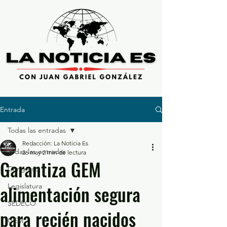
Entrada
Todas las entradas
Redacción: La Noticia Es
Todas las entradas
26 may
2 min de lectura
Garantiza GEM
Congreso
alimentación segura
Legislatura
SEDECO
para recién nacidos
GEM