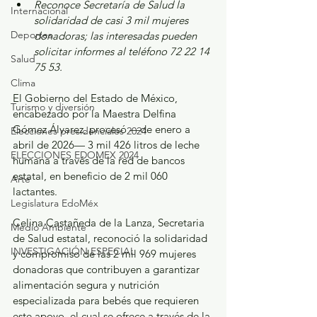
Reconoce Secretaría de Salud la 
Internacional
solidaridad de casi 3 mil mujeres 
Deportes
donadoras; las interesadas pueden 
solicitar informes al teléfono 72 22 14 
Salud
75 53.
Clima
El Gobierno del Estado de México, 
Turismo y diversión
encabezado por la Maestra Delfina 
Gómez Álvarez, procesó —de enero a 
Elecciones presidenciales 2024
abril de 2026— 3 mil 426 litros de leche 
ELECCIONES EDOMEX 2024
humana a través de la red de bancos 
estatal, en beneficio de 2 mil 060 
Arte
lactantes.
Legislatura EdoMéx
Celina Castañeda de la Lanza, Secretaria 
Medio Ambiente
de Salud estatal, reconoció la solidaridad 
INVESTIGACIÓN ESPECIAL
y compromiso de las 2 mil 969 mujeres 
donadoras que contribuyen a garantizar 
alimentación segura y nutrición 
especializada para bebés que requieren 
este apoyo, el cual se ofrece a través de la 