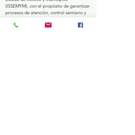
(ISSEMYM), con el propósito de garantizar 
procesos de atención, control sanitario y 
promoción de la lactancia materna.
Las interesadas en donar pueden solicitar 
informes por correo electrónico:  
coordinación.lactanciamaterna@edomex.g
ob.mx o al teléfono 72 22 14 75 53.
GEM
Ver todo
Entradas recientes