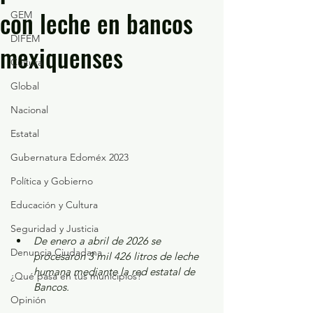
con leche en bancos
GEM
DIFEM
mexiquenses
Cultura
Global
Nacional
Estatal
Gubernatura Edoméx 2023
Política y Gobierno
Educación y Cultura
Seguridad y Justicia
De enero a abril de 2026 se 
Denuncia Ciudadana
procesaron 3 mil 426 litros de leche 
humana mediante la red estatal de 
¿Qué pasa en tus municipios?
Bancos.
Opinión