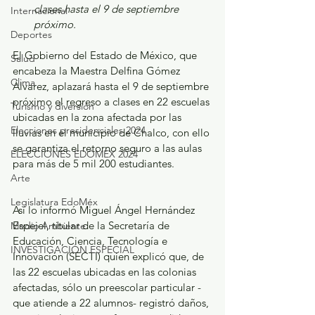
clases hasta el 9 de septiembre 
Internacional
próximo.
Deportes
El Gobierno del Estado de México, que 
Salud
encabeza la Maestra Delfina Gómez 
Clima
Álvarez, aplazará hasta el 9 de septiembre 
próximo el regreso a clases en 22 escuelas 
Turismo y diversión
ubicadas en la zona afectada por las 
Elecciones presidenciales 2024
lluvias en el municipio de Chalco, con ello 
se garantiza el retorno seguro a las aulas 
ELECCIONES EDOMEX 2024
para más de 5 mil 200 estudiantes.
Arte
Legislatura EdoMéx
Así lo informó Miguel Ángel Hernández 
Espejel, titular de la Secretaría de 
Medio Ambiente
Educación, Ciencia, Tecnología e 
INVESTIGACIÓN ESPECIAL
Innovación (SECTI) quien explicó que, de 
las 22 escuelas ubicadas en las colonias 
afectadas, sólo un preescolar particular -
que atiende a 22 alumnos- registró daños, 