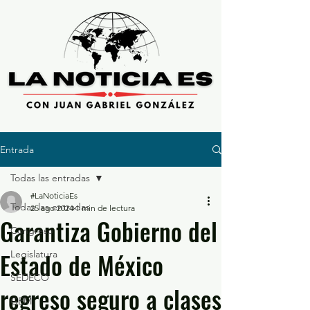
Entrada
Todas las entradas
#LaNoticiaEs
Todas las entradas
25 ago 2024
1 min de lectura
Garantiza Gobierno del
Congreso
Estado de México
Legislatura
SEDECO
regreso seguro a clases
GEM