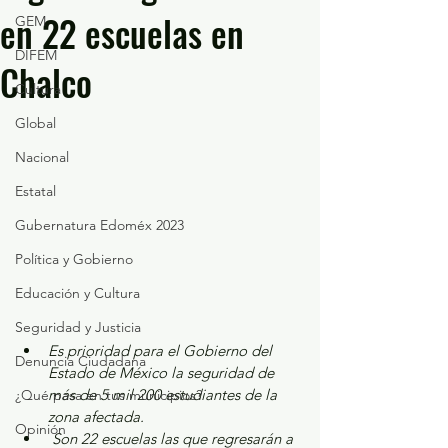
en 22 escuelas en
GEM
DIFEM
Chalco
Cultura
Global
Nacional
Estatal
Gubernatura Edoméx 2023
Política y Gobierno
Educación y Cultura
Seguridad y Justicia
Es prioridad para el Gobierno del 
Denuncia Ciudadana
Estado de México la seguridad de 
más de 5 mil 200 estudiantes de la 
¿Qué pasa en tus municipios?
zona afectada.
Opinión
 Son 22 escuelas las que regresarán a 