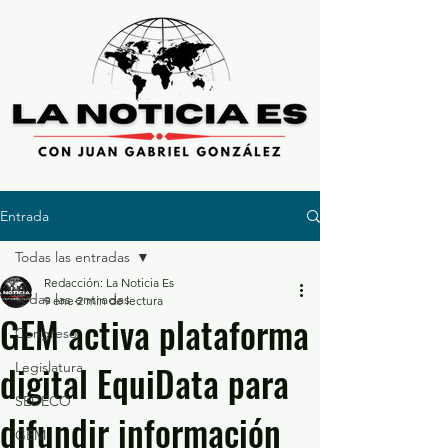
Entrada
Todas las entradas
Redacción: La Noticia Es
Todas las entradas
9 ene
2 min de lectura
GEM activa plataforma
Congreso
digital EquiData para
Legislatura
SEDECO
difundir información
GEM