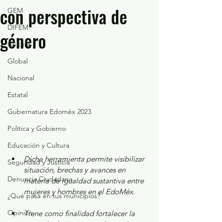
con perspectiva de
GEM
DIFEM
género
Cultura
Global
Nacional
Estatal
Gubernatura Edoméx 2023
Política y Gobierno
Educación y Cultura
Dicha herramienta permite visibilizar 
Seguridad y Justicia
situación, brechas y avances en 
Denuncia Ciudadana
materia de igualdad sustantiva entre 
mujeres y hombres en el EdoMéx.
¿Qué pasa en tus municipios?
Opinión
Tiene como finalidad fortalecer la 