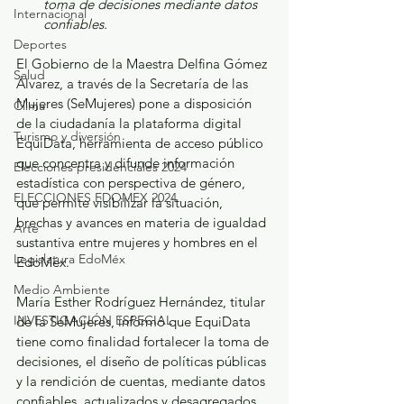
toma de decisiones mediante datos 
Internacional
confiables.
Deportes
El Gobierno de la Maestra Delfina Gómez 
Salud
Álvarez, a través de la Secretaría de las 
Mujeres (SeMujeres) pone a disposición 
Clima
de la ciudadanía la plataforma digital 
Turismo y diversión
EquiData, herramienta de acceso público 
que concentra y difunde información 
Elecciones presidenciales 2024
estadística con perspectiva de género, 
ELECCIONES EDOMEX 2024
que permite visibilizar la situación, 
brechas y avances en materia de igualdad 
Arte
sustantiva entre mujeres y hombres en el 
Legislatura EdoMéx
EdoMéx.
Medio Ambiente
María Esther Rodríguez Hernández, titular 
INVESTIGACIÓN ESPECIAL
de la SeMujeres, informó que EquiData 
tiene como finalidad fortalecer la toma de 
decisiones, el diseño de políticas públicas 
y la rendición de cuentas, mediante datos 
confiables, actualizados y desagregados 