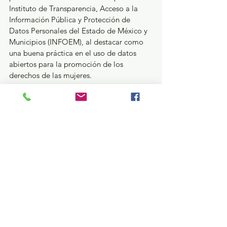
Instituto de Transparencia, Acceso a la 
Información Pública y Protección de 
Datos Personales del Estado de México y 
Municipios (INFOEM), al destacar como 
una buena práctica en el uso de datos 
abiertos para la promoción de los 
derechos de las mujeres.
La Secretaría de las Mujeres invitó a la 
ciudadanía, instituciones y personas 
interesadas a consultar y utilizar EquiData, 
asimismo reafirma su compromiso con un 
gobierno abierto, incluyente y basado en 
evidencia para avanzar hacia la igualdad 
sustantiva en el Estado de México.
GEM