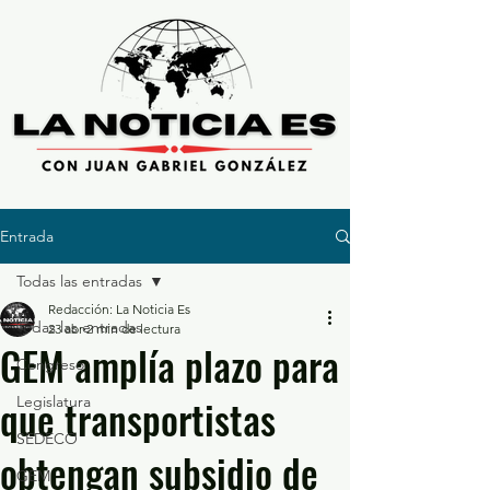
Entrada
Todas las entradas
Redacción: La Noticia Es
Todas las entradas
23 abr
2 min de lectura
GEM amplía plazo para
Congreso
que transportistas
Legislatura
SEDECO
obtengan subsidio de
GEM