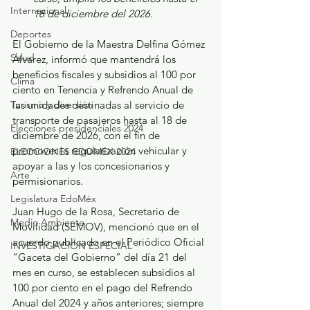
Internacional
18 de diciembre del 2026.
Deportes
El Gobierno de la Maestra Delfina Gómez 
Salud
Álvarez, informó que mantendrá los 
beneficios fiscales y subsidios al 100 por 
Clima
ciento en Tenencia y Refrendo Anual de 
las unidades destinadas al servicio de 
Turismo y diversión
transporte de pasajeros hasta al 18 de 
Elecciones presidenciales 2024
diciembre de 2026, con el fin de 
promover la regularización vehicular y 
ELECCIONES EDOMEX 2024
apoyar a las y los concesionarios y 
Arte
permisionarios.
Legislatura EdoMéx
Juan Hugo de la Rosa, Secretario de 
Medio Ambiente
Movilidad (SEMOV), mencionó que en el 
acuerdo publicado en el Periódico Oficial 
INVESTIGACIÓN ESPECIAL
“Gaceta del Gobierno” del día 21 del 
mes en curso, se establecen subsidios al 
100 por ciento en el pago del Refrendo 
Anual del 2024 y años anteriores; siempre 