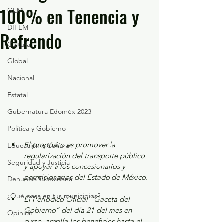
100% en Tenencia y
GEM
DIFEM
Refrendo
Cultura
Global
Nacional
Estatal
Gubernatura Edoméx 2023
Política y Gobierno
El propósito es promover la 
Educación y Cultura
regularización del transporte público 
Seguridad y Justicia
y apoyar a los concesionarios y 
permisionarios del Estado de México.
Denuncia Ciudadana
¿Qué pasa en tus municipios?
El Periódico Oficial “Gaceta del 
Gobierno” del día 21 del mes en 
Opinión
curso, amplía los beneficios hasta el 