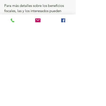
Para más detalles sobre los beneficios 
fiscales, las y los interesados pueden 
consultar de manera directa el Periódico 
Oficial “Gaceta de Gobierno” 
correspondiente con el link: 
https://legislacion.edomex.gob.mx/sites/l
egislacion.edomex.gob.mx/files/files/pdf/
gct/2026/abr212.pdf
.
GEM
Ver todo
Entradas recientes