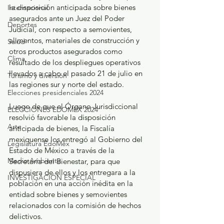
la disposición anticipada sobre bienes 
Internacional
asegurados ante un Juez del Poder 
Deportes
Judicial, con respecto a semovientes, 
alimentos, materiales de construcción y 
Salud
otros productos asegurados como 
Clima
resultado de los despliegues operativos 
llevados a cabo el pasado 21 de julio en 
Turismo y diversión
las regiones sur y norte del estado.
Elecciones presidenciales 2024
Luego de que el Órgano Jurisdiccional 
ELECCIONES EDOMEX 2024
resolvió favorable la disposición 
Arte
anticipada de bienes, la Fiscalía 
mexiquense los entregó al Gobierno del 
Legislatura EdoMéx
Estado de México a través de la 
Medio Ambiente
Secretaría del Bienestar, para que 
dispusiera de ellos y los entregara a la 
INVESTIGACIÓN ESPECIAL
población en una acción inédita en la 
entidad sobre bienes y semovientes 
relacionados con la comisión de hechos 
delictivos.