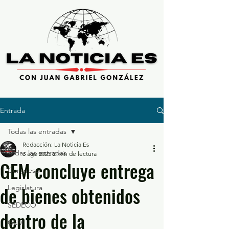
Entrada
Todas las entradas
Redacción: La Noticia Es
Todas las entradas
3 ago 2025
2 min de lectura
GEM concluye entrega
Congreso
de bienes obtenidos
Legislatura
SEDECO
dentro de la
GEM