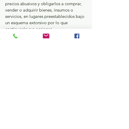
precios abusivos y obligarlos a comprar, 
vender o adquirir bienes, insumos o 
servicios, en lugares preestablecidos bajo 
un esquema extorsivo por lo que 
continuarán sus acciones.
La Estrategia Nacional contra la Extorsión 
y las instituciones que intervienen en ella, 
reiteran a la ciudadanía que fue puesto a 
su disposición el número telefónico 089 
para denunciar este delito.
GEM
Ver todo
Entradas recientes