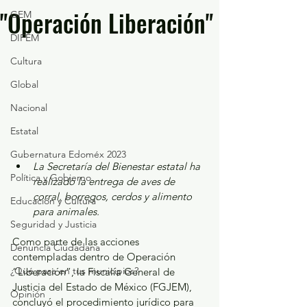
"Operación Liberación"
GEM
DIFEM
Cultura
Global
Nacional
Estatal
Gubernatura Edoméx 2023
La Secretaría del Bienestar estatal ha 
Política y Gobierno
realizado la entrega de aves de 
corral, borregos, cerdos y alimento 
Educación y Cultura
para animales.
Seguridad y Justicia
Como parte de las acciones 
Denuncia Ciudadana
contempladas dentro de Operación 
¿Qué pasa en tus municipios?
“Liberación”, la Fiscalía General de 
Justicia del Estado de México (FGJEM), 
Opinión
concluyó el procedimiento jurídico para 