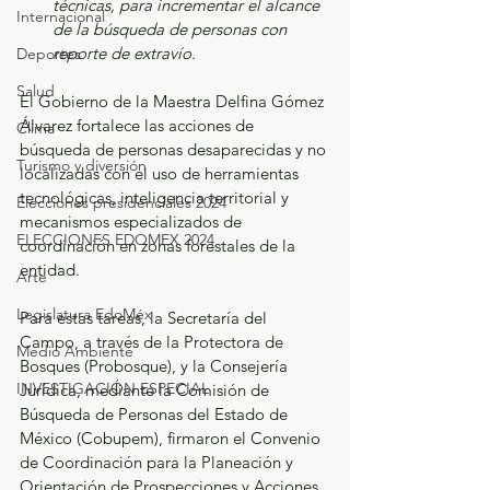
técnicas, para incrementar el alcance 
Internacional
de la búsqueda de personas con 
reporte de extravío.
Deportes
Salud
El Gobierno de la Maestra Delfina Gómez 
Álvarez fortalece las acciones de 
Clima
búsqueda de personas desaparecidas y no 
Turismo y diversión
localizadas con el uso de herramientas 
tecnológicas, inteligencia territorial y 
Elecciones presidenciales 2024
mecanismos especializados de 
ELECCIONES EDOMEX 2024
coordinación en zonas forestales de la 
entidad.
Arte
Legislatura EdoMéx
Para estas tareas, la Secretaría del 
Campo, a través de la Protectora de 
Medio Ambiente
Bosques (Probosque), y la Consejería 
INVESTIGACIÓN ESPECIAL
Jurídica, mediante la Comisión de 
Búsqueda de Personas del Estado de 
México (Cobupem), firmaron el Convenio 
de Coordinación para la Planeación y 
Orientación de Prospecciones y Acciones 