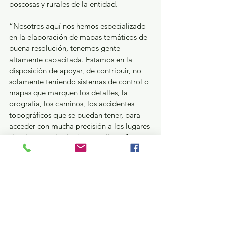
boscosas y rurales de la entidad.
“Nosotros aquí nos hemos especializado 
en la elaboración de mapas temáticos de 
buena resolución, tenemos gente 
altamente capacitada. Estamos en la 
disposición de apoyar, de contribuir, no 
solamente teniendo sistemas de control o 
mapas que marquen los detalles, la 
orografía, los caminos, los accidentes 
topográficos que se puedan tener, para 
acceder con mucha precisión a los lugares 
donde a ustedes les interese llegar”, 
enfatizó.
Finalmente, Avelino Blanco Guido 
sostuvo que este convenio brindará 
mayores condiciones de seguridad para 
quienes participan en las jornadas de 
búsqueda; además, el análisis previo de 
riesgos ambientales y las características 