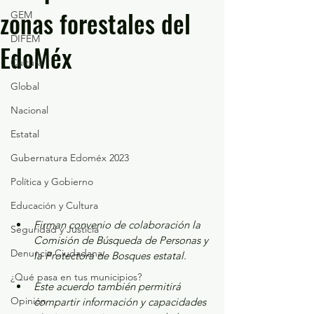
zonas forestales del
GEM
DIFEM
EdoMéx
Cultura
Global
Nacional
Estatal
Gubernatura Edoméx 2023
Política y Gobierno
Educación y Cultura
Firman convenio de colaboración la 
Seguridad y Justicia
Comisión de Búsqueda de Personas y 
Denuncia Ciudadana
la Protectora de Bosques estatal.
¿Qué pasa en tus municipios?
Este acuerdo también permitirá 
Opinión
compartir información y capacidades 