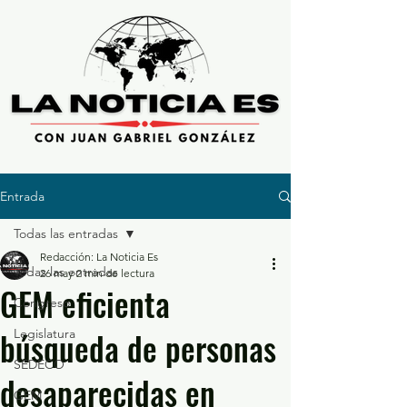
Entrada
Todas las entradas
Redacción: La Noticia Es
Todas las entradas
26 may
2 min de lectura
GEM eficienta
Congreso
búsqueda de personas
Legislatura
SEDECO
desaparecidas en
GEM