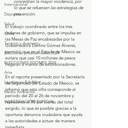
concentran la mayor incidencia, por 
Internacional
lo que se refuerzan las estrategias de 
prevención.
Deportes
Salud
El trabajo coordinado entre los tres 
órdenes de gobierno, que se impulsa en 
Clima
las Mesas de Paz encabezadas por la 
Turismo y diversión
Gobernadora Delfina Gómez Álvarez, 
permitió que en el Estado de México se 
Elecciones presidenciales 2024
evitara que casi 10 millones de pesos 
ELECCIONES EDOMEX 2024
llegaran a manos de extorsionadores.
Arte
En el reporte presentado por la Secretaría 
Legislatura EdoMéx
de Seguridad del Estado de México, se 
informó que esta cifra corresponde al 
Medio Ambiente
periodo del 20 al 26 de noviembre y 
INVESTIGACIÓN ESPECIAL
representa el 90 por ciento del total 
exigido, lo que es posible gracias a la 
oportuna denuncia ciudadana que ayuda 
a las autoridades a actuar de manera 
inmediata.