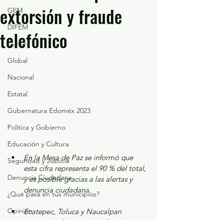
extorsión y fraude
GEM
DIFEM
telefónico
Cultura
Global
Nacional
Estatal
Gubernatura Edoméx 2023
Política y Gobierno
Educación y Cultura
En la Mesa de Paz se informó que 
Seguridad y Justicia
esta cifra representa el 90 % del total, 
Denuncia Ciudadana
y es posible gracias a las alertas y 
denuncia ciudadana.
¿Qué pasa en tus municipios?
Opinión
Ecatepec, Toluca y Naucalpan 