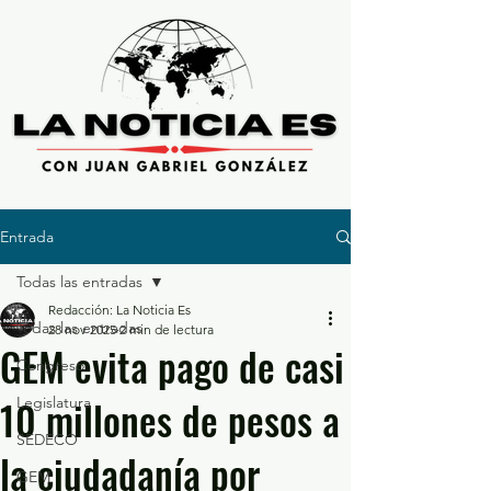
Entrada
Todas las entradas
Redacción: La Noticia Es
Todas las entradas
28 nov 2025
2 min de lectura
GEM evita pago de casi
Congreso
10 millones de pesos a
Legislatura
SEDECO
la ciudadanía por
GEM