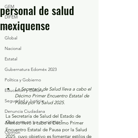
personal de salud
GEM
DIFEM
mexiquense
Cultura
Global
Nacional
Estatal
Gubernatura Edoméx 2023
Política y Gobierno
La Secretaría de Salud lleva a cabo el 
Educación y Cultura
Décimo Primer Encuentro Estatal de 
Seguridad y Justicia
Pausa por la Salud 2025.
Denuncia Ciudadana
La Secretaría de Salud del Estado de 
¿Qué pasa en tus municipios?
México llevó a cabo el Décimo Primer 
Encuentro Estatal de Pausa por la Salud 
Opinión
2025, cuyo objetivo es fomentar estilos de 