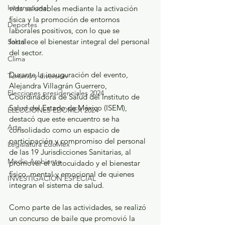
Internacional
vida saludables mediante la activación 
física y la promoción de entornos 
Deportes
laborales positivos, con lo que se 
fortalece el bienestar integral del personal 
Salud
del sector.
Clima
Durante la inauguración del evento, 
Turismo y diversión
Alejandra Villagrán Guerrero, 
Elecciones presidenciales 2024
Coordinadora de Salud del Instituto de 
Salud del Estado de México (ISEM), 
ELECCIONES EDOMEX 2024
destacó que este encuentro se ha 
Arte
consolidado como un espacio de 
participación y compromiso del personal 
Legislatura EdoMéx
de las 19 Jurisdicciones Sanitarias, al 
Medio Ambiente
promover el autocuidado y el bienestar 
físico, mental y emocional de quienes 
INVESTIGACIÓN ESPECIAL
integran el sistema de salud.
Como parte de las actividades, se realizó 
un concurso de baile que promovió la 