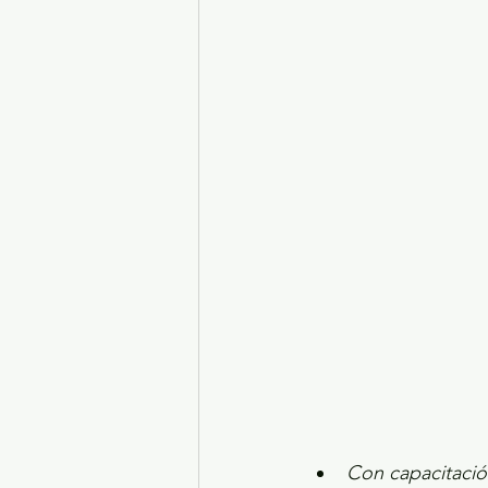
Turismo y diversión
El
Legislatura EdoMéx
Me
Con capacitación