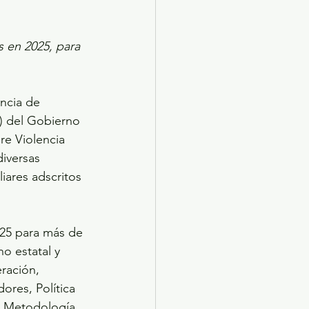
 en 2025, para 
ncia de 
S) del Gobierno 
re Violencia 
iversas 
iares adscritos 
025 para más de 
o estatal y 
ración, 
res, Política 
, Metodología 