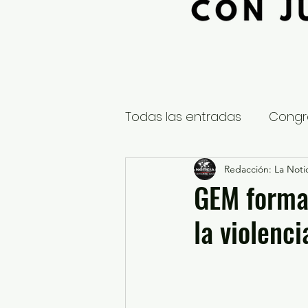
Todas las entradas
Congr
Global
Nacional
Redacción: La Notic
E
GEM forma 
la violenc
Educación y Cultura
S
¿Qué pasa en tus municip