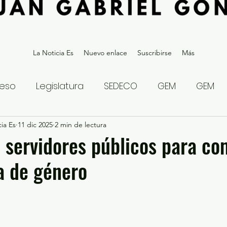
La Noticia Es
Nuevo enlace
Suscribirse
Más
eso
Legislatura
SEDECO
GEM
GEM
ia Es
statal
11 dic 2025
Gubernatura Edoméx 2023
2 min de lectura
Política y
servidores públicos para co
ia de género
eguridad y Justicia
Denuncia Ciudadana
ios?
Opinión
Internacional
Deportes