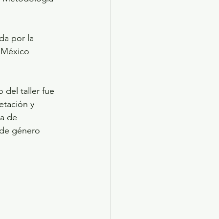
da por la 
l México 
del taller fue 
etación y 
ma de 
 de género 