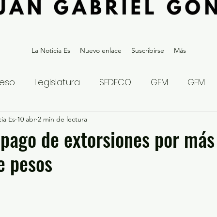
La Noticia Es
Nuevo enlace
Suscribirse
Más
eso
Legislatura
SEDECO
GEM
GEM
ia Es
statal
10 abr
2 min de lectura
Gubernatura Edoméx 2023
Política y
pago de extorsiones por más
e pesos
eguridad y Justicia
Denuncia Ciudadana
ios?
Opinión
Internacional
Deportes