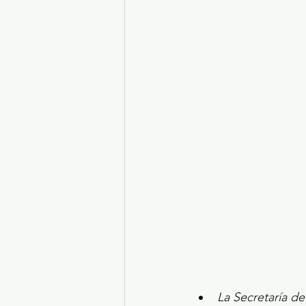
Turismo y diversión
El
Legislatura EdoMéx
Me
La Secretaría de