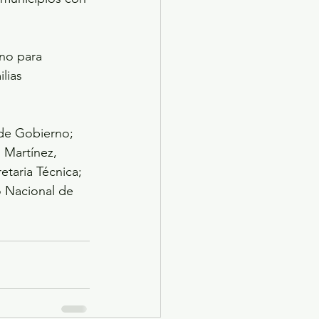
no para 
lias 
 de Gobierno; 
 Martínez, 
etaria Técnica; 
o Nacional de 