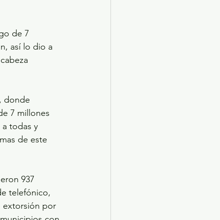
go de 7 
, así lo dio a 
ncabeza 
n, donde 
de 7 millones 
 a todas y 
imas de este 
ieron 937 
e telefónico, 
 extorsión por 
s municipios con 