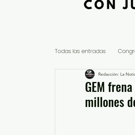
Todas las entradas
Congr
Global
Nacional
Redacción: La Notic
E
GEM frena 
millones d
Educación y Cultura
S
¿Qué pasa en tus municip