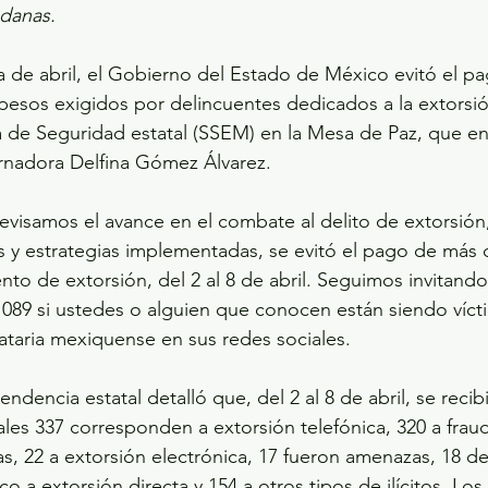
danas.
 de abril, el Gobierno del Estado de México evitó el pa
pesos exigidos por delincuentes dedicados a la extorsión
a de Seguridad estatal (SSEM) en la Mesa de Paz, que e
rnadora Delfina Gómez Álvarez.
evisamos el avance en el combate al delito de extorsió
es y estrategias implementadas, se evitó el pago de más 
nto de extorsión, del 2 al 8 de abril. Seguimos invitando
 089 si ustedes o alguien que conocen están siendo víct
dataria mexiquense en sus redes sociales.
endencia estatal detalló que, del 2 al 8 de abril, se recib
ales 337 corresponden a extorsión telefónica, 320 a fraud
as, 22 a extorsión electrónica, 17 fueron amenazas, 18 de
o a extorsión directa y 154 a otros tipos de ilícitos. Lo