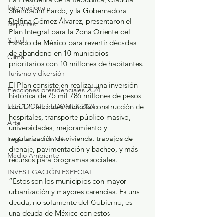
Internacional
Sheinbaum Pardo, y la Gobernadora 
Delfina Gómez Álvarez, presentaron el 
Deportes
Plan Integral para la Zona Oriente del 
Salud
Estado de México para revertir décadas 
de abandono en 10 municipios 
Clima
prioritarios con 10 millones de habitantes.
Turismo y diversión
El Plan consiste en realizar una inversión 
Elecciones presidenciales 2024
histórica de 75 mil 786 millones de pesos 
ELECCIONES EDOMEX 2024
con 121 acciones como la construcción de 
hospitales, transporte público masivo, 
Arte
universidades, mejoramiento y 
regularización de vivienda, trabajos de 
Legislatura EdoMéx
drenaje, pavimentación y bacheo, y más 
Medio Ambiente
recursos para programas sociales.
INVESTIGACIÓN ESPECIAL
“Estos son los municipios con mayor 
urbanización y mayores carencias. Es una 
deuda, no solamente del Gobierno, es 
una deuda de México con estos 