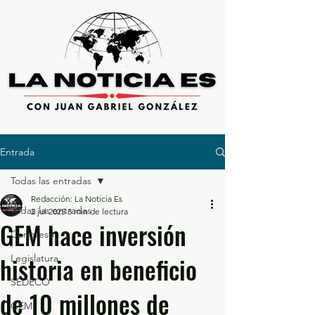
Entrada
Todas las entradas
Redacción: La Noticia Es
Todas las entradas
2 jul 2025
3 min de lectura
GEM hace inversión
Congreso
historia en beneficio
Legislatura
SEDECO
de 10 millones de
GEM