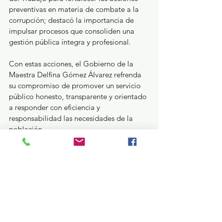
preventivas en materia de combate a la 
corrupción; destacó la importancia de 
impulsar procesos que consoliden una 
gestión pública íntegra y profesional.
Con estas acciones, el Gobierno de la 
Maestra Delfina Gómez Álvarez refrenda 
su compromiso de promover un servicio 
público honesto, transparente y orientado 
a responder con eficiencia y 
responsabilidad las necesidades de la 
población.
Se contó con la presencia del Diputado 
Gerardo Pliego Santana, Presidente de la 
Comisión Legislativa para el Combate a 
la Corrupción, y Alberto Gándara Ruiz 
Esparza, Presidente del Comité de 
Participación Ciudadana y del Comité 
Coordinador del Sistema Anticorrupción 