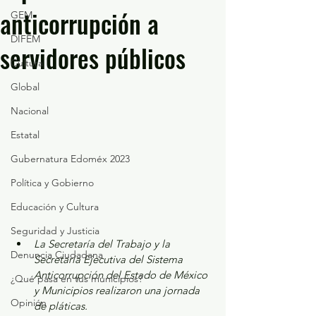
anticorrupción a
GEM
DIFEM
servidores públicos
Cultura
Global
Nacional
Estatal
Gubernatura Edoméx 2023
Política y Gobierno
Educación y Cultura
Seguridad y Justicia
La Secretaría del Trabajo y la 
Denuncia Ciudadana
Secretaría Ejecutiva del Sistema 
Anticorrupción del Estado de México 
¿Qué pasa en tus municipios?
y Municipios realizaron una jornada 
Opinión
de pláticas.