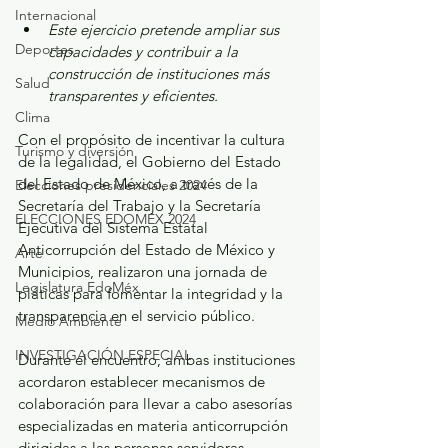
Internacional
Este ejercicio pretende ampliar sus 
Deportes
capacidades y contribuir a la 
construcción de instituciones más 
Salud
transparentes y eficientes.
Clima
Con el propósito de incentivar la cultura 
Turismo y diversión
de la legalidad, el Gobierno del Estado 
del Estado de México, a través de la 
Elecciones presidenciales 2024
Secretaría del Trabajo y la Secretaría 
ELECCIONES EDOMEX 2024
Ejecutiva del Sistema Estatal 
Anticorrupción del Estado de México y 
Arte
Municipios, realizaron una jornada de 
Legislatura EdoMéx
pláticas para fomentar la integridad y la 
transparencia en el servicio público.
Medio Ambiente
INVESTIGACIÓN ESPECIAL
Durante el encuentro, ambas instituciones 
acordaron establecer mecanismos de 
colaboración para llevar a cabo asesorías 
especializadas en materia anticorrupción 
dirigidas a las personas servidoras 