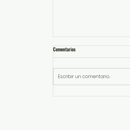
Comentarios
Escribir un comentario...
GEM rehabilita el Centro Deportivo
“Tolteca”