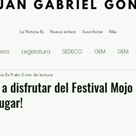
La Noticia Es
Nuevo enlace
Suscribirse
Más
eso
Legislatura
SEDECO
GEM
GEM
ia Es
statal
9 abr
2 min de lectura
Gubernatura Edoméx 2023
Política y
a disfrutar del Festival Mojo
ugar!
eguridad y Justicia
Denuncia Ciudadana
ios?
Opinión
Internacional
Deportes