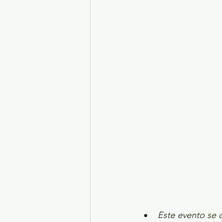
Turismo y diversión
El
Legislatura EdoMéx
Me
Este evento se d