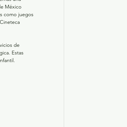
 de México 
cas como juegos 
 Cineteca 
vicios de 
gica. Estas 
fantil.