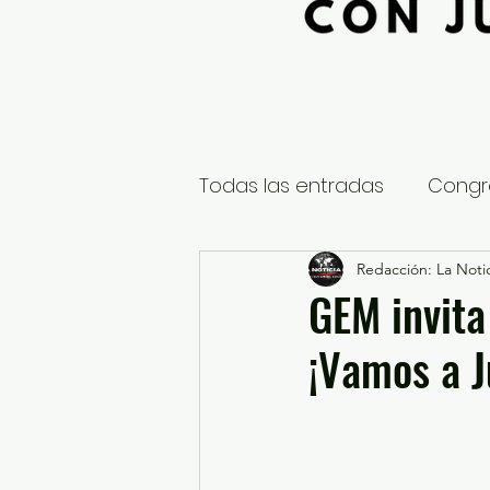
Todas las entradas
Congr
Global
Nacional
Redacción: La Notic
E
GEM invita 
¡Vamos a J
Educación y Cultura
S
¿Qué pasa en tus municip