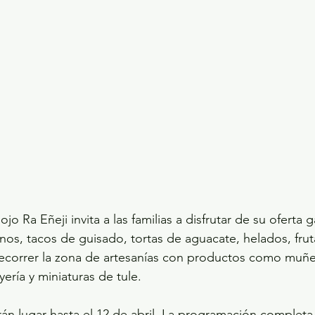
ojo Ra Eñeji invita a las familias a disfrutar de su oferta
nos, tacos de guisado, tortas de aguacate, helados, frut
recorrer la zona de artesanías con productos como muñe
yería y miniaturas de tule.
rán lugar hasta el 12 de abril. La programación complet