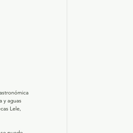
 gastronómica 
a y aguas 
cas Lele, 
a se puede 