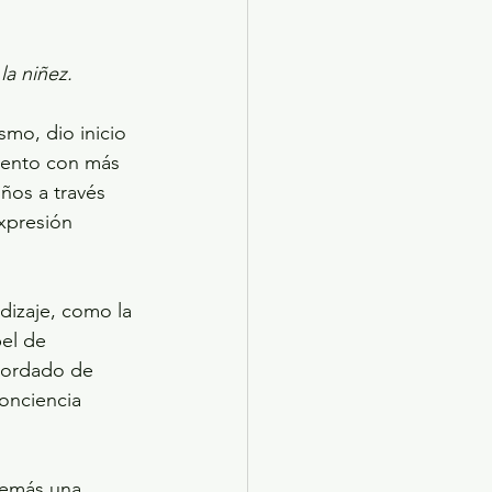
la niñez.
smo, dio inicio 
evento con más 
iños a través 
expresión 
ndizaje, como la 
el de 
 bordado de 
onciencia 
demás una 