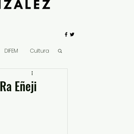
DIFEM
Cultura
 Gobierno
 Ra Eñeji
Salud
Clima