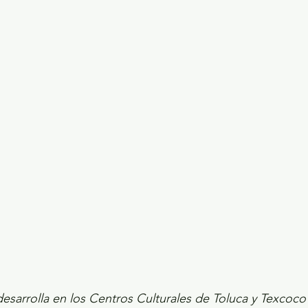
ecciones presidenciales 2024
ELECCIONES EDOME
dio Ambiente
INVESTIGACIÓN ESPECIAL
esarrolla en los Centros Culturales de Toluca y Texcoco 