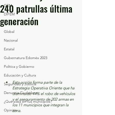
240 patrullas última
GEM
DIFEM
generación
Cultura
Global
Nacional
Estatal
Gubernatura Edoméx 2023
Política y Gobierno
Educación y Cultura
Esta acción forma parte de la 
Seguridad y Justicia
Estrategia Operativa Oriente que ha 
Denuncia Ciudadana
disminuido 44% el robo de vehículos 
y el aseguramiento de 202 armas en 
¿Qué pasa en tus municipios?
los 11 municipios que integran la 
Opinión
zona.   