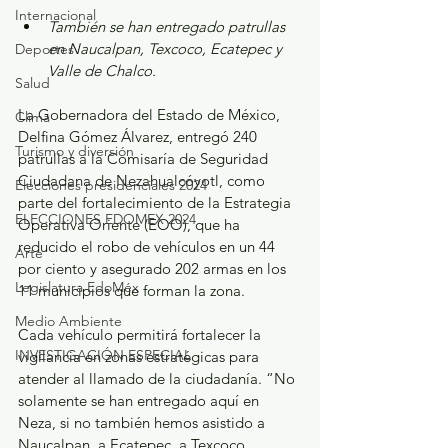
Internacional
También se han entregado patrullas 
en Naucalpan, Texcoco, Ecatepec y 
Deportes
Valle de Chalco.
Salud
La Gobernadora del Estado de México, 
Clima
Delfina Gómez Álvarez, entregó 240 
Turismo y diversión
patrullas a la Comisaría de Seguridad 
Ciudadana de Nezahualcóyotl, como 
Elecciones presidenciales 2024
parte del fortalecimiento de la Estrategia 
ELECCIONES EDOMEX 2024
Operativa Oriente (EOO), que ha 
reducido el robo de vehículos en un 44 
Arte
por ciento y asegurado 202 armas en los 
Legislatura EdoMéx
11 municipios que forman la zona.   
Medio Ambiente
Cada vehículo permitirá fortalecer la 
INVESTIGACIÓN ESPECIAL
vigilancia en zonas estratégicas para 
atender al llamado de la ciudadanía. “No 
solamente se han entregado aquí en 
Neza, si no también hemos asistido a 
Naucalpan, a Ecatepec, a Texcoco, 