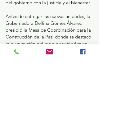
del gobierno con la justicia y el bienestar.
Antes de entregar las nuevas unidades, la 
Gobernadora Delfina Gómez Álvarez 
presidió la Mesa de Coordinación para la 
Construcción de la Paz, donde se destacó 
la disminución del robo de vehículos en 
un 44 por ciento y el aseguramiento de 
202 armas.
En este evento estuvieron presentes Rosa 
Isela Rodríguez Velázquez, Secretaria de 
Gobernación del Gobierno Federal; las y 
los integrantes de la Mesa de 
Coordinación para la Construcción de la 
Paz; Armando Quintero Martínez, 
Coordinador General del Instituto 
Nacional para el Federalismo y el 
Desarrollo Municipal (INAFED); Adolfo 
Cerqueda Rebollo, Presidente Municipal 