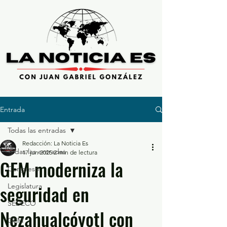
Entrada
Todas las entradas
Redacción: La Noticia Es
Todas las entradas
17 jun 2025
2 min de lectura
GEM moderniza la
Congreso
seguridad en
Legislatura
SEDECO
Nezahualcóyotl con
GEM