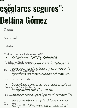
escolares seguros”:
GEM
DIFEM
Delfina Gómez
Cultura
Global
Nacional
Estatal
Gubernatura Edoméx 2023
SeMujeres, SNTE y SIPINNA 
Política y Gobierno
acuerdan acciones para fortalecer la 
perspectiva de género y promover la 
Educación y Cultura
igualdad en instituciones educativas.
Seguridad y Justicia
Suscriben convenio que contempla la 
Denuncia Ciudadana
integración del Centro de 
Aprendizaje Digital para el desarrollo 
¿Qué pasa en tus municipios?
de competencias y la difusión de la 
Opinión
campaña “En redes no te enredes”.