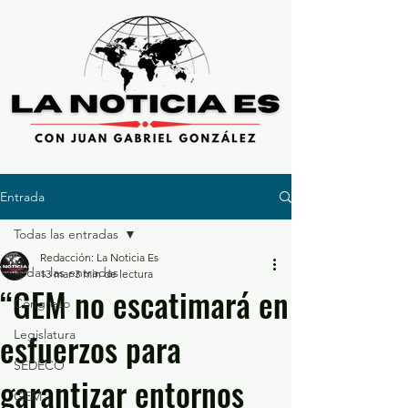
Entrada
Todas las entradas
Redacción: La Noticia Es
Todas las entradas
13 mar
3 min de lectura
“GEM no escatimará en
Congreso
esfuerzos para
Legislatura
SEDECO
garantizar entornos
GEM