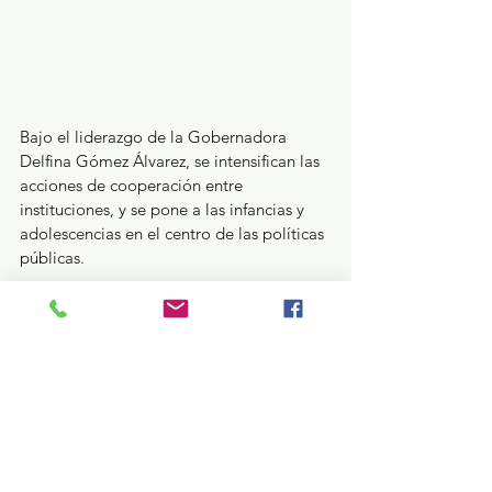
Bajo el liderazgo de la Gobernadora 
Delfina Gómez Álvarez, se intensifican las 
acciones de cooperación entre 
instituciones, y se pone a las infancias y 
adolescencias en el centro de las políticas 
públicas.
En la ceremonia estuvieron presentes 
Horacio Duarte Olivares, Secretario 
General de Gobierno; Miguel Ángel 
Hernández Espejel, Secretario de 
Educación, Ciencia, Tecnología e 
Innovación; Martha Azucena Camacho 
Reynoso, Presidenta de la Mesa Directiva 
de la Legislatura mexiquense; Francisco 