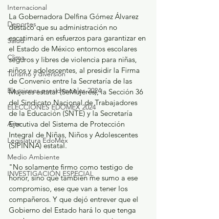
Internacional
La Gobernadora Delfina Gómez Álvarez 
Deportes
destacó que su administración no 
escatimará en esfuerzos para garantizar en 
Salud
el Estado de México entornos escolares 
Clima
seguros y libres de violencia para niñas, 
niños y adolescentes, al presidir la Firma 
Turismo y diversión
de Convenio entre la Secretaría de las 
Elecciones presidenciales 2024
Mujeres estatal (SeMujeres), la Sección 36 
del Sindicato Nacional de Trabajadores 
ELECCIONES EDOMEX 2024
de la Educación (SNTE) y la Secretaría 
Ejecutiva del Sistema de Protección 
Arte
Integral de Niñas, Niños y Adolescentes 
Legislatura EdoMéx
(SIPINNA) estatal.
Medio Ambiente
"No solamente firmo como testigo de 
INVESTIGACIÓN ESPECIAL
honor, sino que también me sumo a ese 
compromiso, ese que van a tener los 
compañeros. Y que dejó entrever que el 
Gobierno del Estado hará lo que tenga 