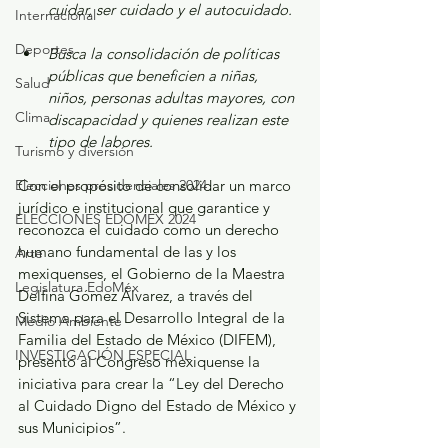
cuidar, ser cuidado y el autocuidado.
Internacional
Deportes
Busca la consolidación de políticas 
públicas que beneficien a niñas, 
Salud
niños, personas adultas mayores, con 
Clima
discapacidad y quienes realizan este 
tipo de labores.
Turismo y diversión
Con el propósito de consolidar un marco 
Elecciones presidenciales 2024
jurídico e institucional que garantice y 
ELECCIONES EDOMEX 2024
reconozca el cuidado como un derecho 
humano fundamental de las y los 
Arte
mexiquenses, el Gobierno de la Maestra 
Legislatura EdoMéx
Delfina Gómez Álvarez, a través del 
Sistema para el Desarrollo Integral de la 
Medio Ambiente
Familia del Estado de México (DIFEM), 
INVESTIGACIÓN ESPECIAL
presentó al Congreso mexiquense la 
iniciativa para crear la “Ley del Derecho 
al Cuidado Digno del Estado de México y 
sus Municipios”.