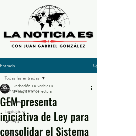
Entrada
Todas las entradas
Redacción: La Noticia Es
Todas las entradas
29 may
2 min de lectura
GEM presenta
Congreso
iniciativa de Ley para
Legislatura
SEDECO
consolidar el Sistema
GEM