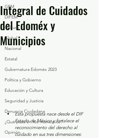
Integral de Cuidados
GEM
DIFEM
del Edoméx y
Cultura
Municipios
Global
Nacional
Estatal
Gubernatura Edoméx 2023
Política y Gobierno
Educación y Cultura
Seguridad y Justicia
Denuncia Ciudadana
Esta propuesta nace desde el DIF 
Estado de México y fortalece el 
¿Qué pasa en tus municipios?
reconocimiento del derecho al 
Opinión
cuidado en sus tres dimensiones: 