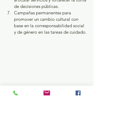
de decisiones públicas.
Campañas permanentes para 
promover un cambio cultural con 
base en la corresponsabilidad social 
y de género en las tareas de cuidado.
Actualmente, de acuerdo con la Encuesta 
Nacional para el Sistema de Cuidados 
(ENASIC 2022), el 39.6 por ciento de los 
hogares en México cuenta con al menos 
una persona que requiere cuidados o 
apoyos especiales, mientras que el 75.1 