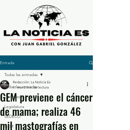
Entrada
Todas las entradas
Redacción: La Noticia Es
Todas las entradas
11 mar
2 min de lectura
GEM previene el cáncer
Congreso
de mama; realiza 46
Legislatura
SEDECO
mil mastografías en
GEM