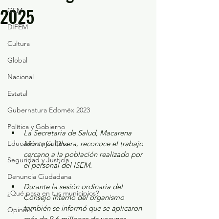
2025
GEM
DIFEM
Cultura
Global
Nacional
Estatal
Gubernatura Edoméx 2023
Política y Gobierno
La Secretaria de Salud, Macarena 
Educación y Cultura
Montoya Olvera, reconoce el trabajo 
cercano a la población realizado por 
Seguridad y Justicia
el personal del ISEM.
Denuncia Ciudadana
Durante la sesión ordinaria del 
¿Qué pasa en tus municipios?
Consejo Interno del organismo 
también se informó que se aplicaron 
Opinión
más de 9.6 millones de vacunas.