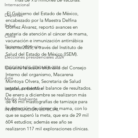
Internacional
 El Gobierno del Estado de México, 
Deportes
encabezado por la Maestra Delfina 
Salud
Gómez Álvarez, reportó avances en 
materia de atención al cáncer de mama, 
Clima
vacunación e inmunización antirrábica 
Turismo y diversión
durante 2025, a través del Instituto de 
Salud del Estado de México (ISEM).
Elecciones presidenciales 2024
ELECCIONES EDOMEX 2024
Durante la sesión ordinaria del Consejo 
Interno del organismo, Macarena 
Arte
Montoya Olvera, Secretaria de Salud 
estatal, presentó el balance de resultados. 
Legislatura EdoMéx
De enero a diciembre se realizaron más 
Medio Ambiente
de 46 mil mastografías de tamizaje para 
la detección de cáncer de mama, con lo 
INVESTIGACIÓN ESPECIAL
que se superó la meta, que era de 29 mil 
604 estudios; además ese año se 
realizaron 117 mil exploraciones clínicas.