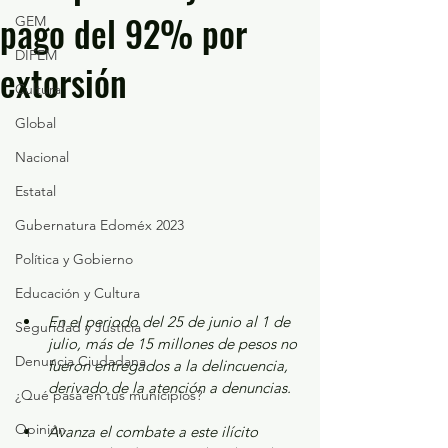
pago del 92% por
GEM
DIFEM
extorsión
Cultura
Global
Nacional
Estatal
Gubernatura Edoméx 2023
Política y Gobierno
Educación y Cultura
⁠En el periodo del 25 de junio al 1 de 
Seguridad y Justicia
julio, más de 15 millones de pesos no 
Denuncia Ciudadana
fueron entregados a la delincuencia, 
derivado de la atención a denuncias.
¿Qué pasa en tus municipios?
Opinión
Avanza el combate a este ilícito 