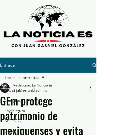
Entrada
Todas las entradas
Redacción: La Noticia Es
Todas las entradas
3 jul
2 min de lectura
GEm protege
Congreso
patrimonio de
Legislatura
SEDECO
mexiquenses y evita
GEM