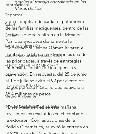
gracias al trabajo coordinado en las 
Internacional
Mesas de Paz.
Deportes
Con el objetivo de cuidar el patrimonio 
Salud
de las familias mexiquenses, dentro de las 
acciones que se realizan en la Mesa de 
Clima
Paz, que encabeza diariamente la 
Turismo y diversión
Gobernadora Delfina Gómez Álvarez, el 
combate al delito de extorsión es una de 
Elecciones presidenciales 2024
las prioridades, a través de estrategias 
ELECCIONES EDOMEX 2024
interinstitucionales de inteligencia y 
prevención. En respuesta, del 25 de junio 
Arte
al 1 de julio se evitó el 92 por ciento de 
Legislatura EdoMéx
pagos por este ilícito, lo que equivale a 
15.4 millones de pesos.
Medio Ambiente
INVESTIGACIÓN ESPECIAL
“En la Mesa de Paz de esta mañana, 
revisamos los resultados en el combate a 
la extorsión. Con las acciones de la 
Policía Cibernética, se evitó la entrega en 
el 92%, más de 15 millones de pesos, 