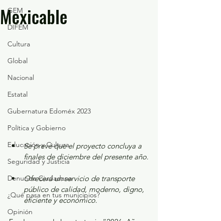
Mexicable
GEM
DIFEM
Cultura
Global
Nacional
Estatal
Gubernatura Edoméx 2023
Política y Gobierno
Educación y Cultura
Se prevé que el proyecto concluya a 
finales de diciembre del presente año.
Seguridad y Justicia
Denuncia Ciudadana
Ofrecerá un servicio de transporte 
público de calidad, moderno, digno, 
¿Qué pasa en tus municipios?
eficiente y económico.
Opinión