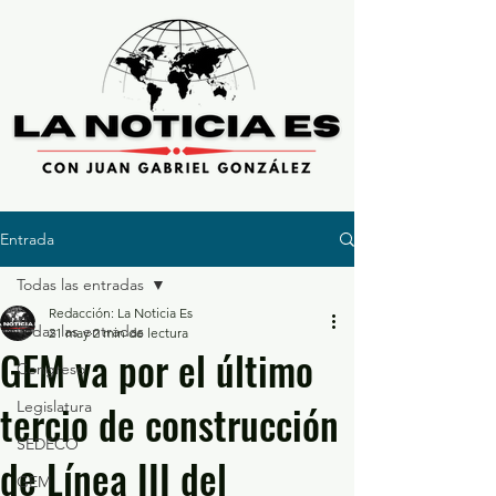
Entrada
Todas las entradas
Redacción: La Noticia Es
Todas las entradas
21 may
2 min de lectura
GEM va por el último
Congreso
tercio de construcción
Legislatura
SEDECO
de Línea III del
GEM