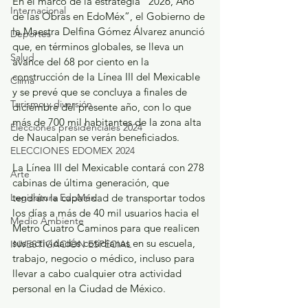
En el marco de la estrategia “2026, Año 
Internacional
de las Obras en EdoMéx”, el Gobierno de 
la Maestra Delfina Gómez Álvarez anunció 
Deportes
que, en términos globales, se lleva un 
Salud
avance del 68 por ciento en la 
construcción de la Línea III del Mexicable 
Clima
y se prevé que se concluya a finales de 
Turismo y diversión
diciembre del presente año, con lo que 
más de 700 mil habitantes de la zona alta 
Elecciones presidenciales 2024
de Naucalpan se verán beneficiados.
ELECCIONES EDOMEX 2024
La Línea III del Mexicable contará con 278 
Arte
cabinas de última generación, que 
Legislatura EdoMéx
tendrán la capacidad de transportar todos 
los días a más de 40 mil usuarios hacia el 
Medio Ambiente
Metro Cuatro Caminos para que realicen 
sus actividades cotidianas en su escuela, 
INVESTIGACIÓN ESPECIAL
trabajo, negocio o médico, incluso para 
llevar a cabo cualquier otra actividad 
personal en la Ciudad de México.  