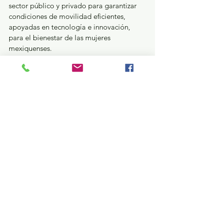
sector público y privado para garantizar 
condiciones de movilidad eficientes, 
apoyadas en tecnología e innovación, 
para el bienestar de las mujeres 
mexiquenses.
Con esta iniciativa, el Gobierno que 
encabeza la Maestra Delfina Gómez 
Álvarez refrenda su compromiso con la 
inclusión, mediante alianzas que 
fortalezcan el bienestar de las mujeres en 
situaciones de violencia o vulnerabilidad.
GEM
Ver todo
Entradas recientes