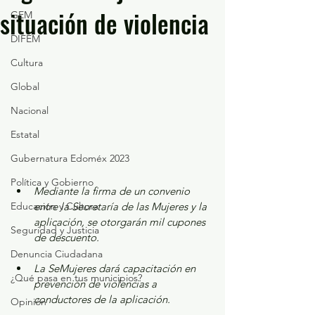
situación de violencia
GEM
DIFEM
Cultura
Global
Nacional
Estatal
Gubernatura Edoméx 2023
Política y Gobierno
Mediante la firma de un convenio 
Educación y Cultura
entre la Secretaría de las Mujeres y la 
aplicación, se otorgarán mil cupones 
Seguridad y Justicia
de descuento.
Denuncia Ciudadana
La SeMujeres dará capacitación en 
¿Qué pasa en tus municipios?
prevención de violencias a 
conductores de la aplicación.
Opinión