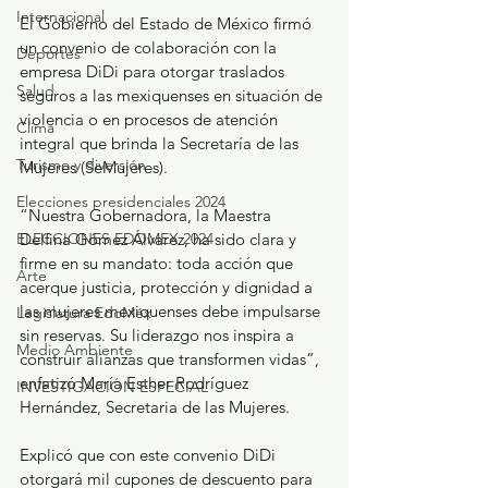
Internacional
El Gobierno del Estado de México firmó 
un convenio de colaboración con la 
Deportes
empresa DiDi para otorgar traslados 
Salud
seguros a las mexiquenses en situación de 
violencia o en procesos de atención 
Clima
integral que brinda la Secretaría de las 
Turismo y diversión
Mujeres (SeMujeres).
Elecciones presidenciales 2024
“Nuestra Gobernadora, la Maestra 
ELECCIONES EDOMEX 2024
Delfina Gómez Álvarez, ha sido clara y 
firme en su mandato: toda acción que 
Arte
acerque justicia, protección y dignidad a 
las mujeres mexiquenses debe impulsarse 
Legislatura EdoMéx
sin reservas. Su liderazgo nos inspira a 
Medio Ambiente
construir alianzas que transformen vidas”, 
enfatizó María Esther Rodríguez 
INVESTIGACIÓN ESPECIAL
Hernández, Secretaria de las Mujeres.
Explicó que con este convenio DiDi 
otorgará mil cupones de descuento para 