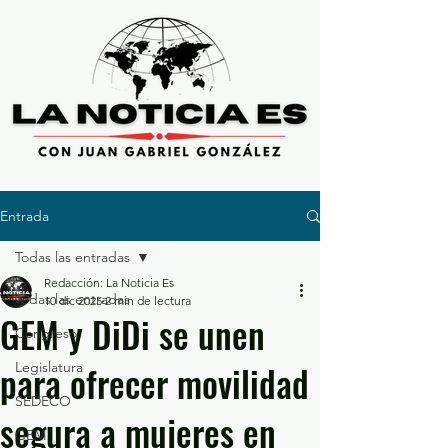
Entrada
Todas las entradas
Redacción: La Noticia Es
Todas las entradas
10 dic 2025
2 min de lectura
GEM y DiDi se unen
Congreso
para ofrecer movilidad
Legislatura
SEDECO
segura a mujeres en
GEM