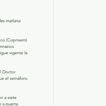
des mañana 
ico (Coprisem) 
imnasios 
igue vigente la 
l Doctor 
ue el semáforo 
n a siete 
e a puerta 