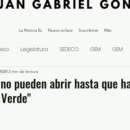
La Noticia Es
Nuevo enlace
Suscribirse
Más
eso
Legislatura
SEDECO
GEM
GEM
 2020
statal
2 min de lectura
Gubernatura Edoméx 2023
Política y
no pueden abrir hasta que h
 Verde"
eguridad y Justicia
Denuncia Ciudadana
ios?
Opinión
Internacional
Deportes