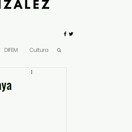
DIFEM
Cultura
 Gobierno
aya
Salud
Clima