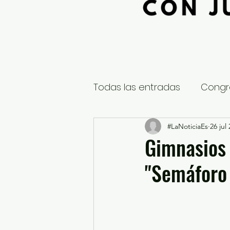
Todas las entradas
Congr
Global
Nacional
#LaNoticiaEs
26 jul
E
Gimnasios 
"Semáforo
Educación y Cultura
S
¿Qué pasa en tus municip